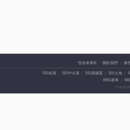
投資者專區
關於我們
廣
591租屋
591中古屋
591新建案
591土地
8891新車
88
Copyrigh