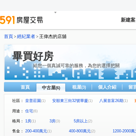
新建案
首頁
經紀業者
王偉杰的店舖
>
>
畢買好房
給您一個真誠可靠的服務，為您的選擇把關
首頁
租屋
個人介紹
留
中古屋
(3)
(6)
社區：
皇普莊園
安順東三街32號華廈
八展首富26期
(1)
(1)
(1)
安順東三街
德化街
世平五街
三光巷
松
(1)
(1)
(1)
(1)
用途：
住宅
(6)
格局：
1房
3房
5房以上
(1)
(3)
(2)
售金：
200-400萬元
400-800萬元
1200-2000
(1)
(2)