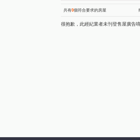
八德路三段
溪尾街
(1)
(1)
中正路
忠孝東路五段
(1)
(1)
共有
0
個符合要求的房屋
新生北路一段
重慶北路三
(1)
很抱歉，此經紀業者未刊登售屋廣告
元信一街
文德路
重
(1)
(1)