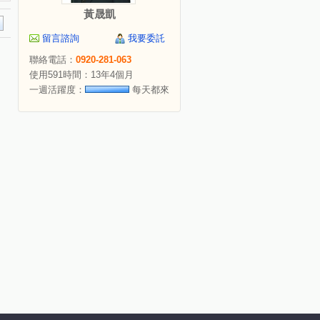
黃晟凱
留言諮詢
我要委託
聯絡電話：
0920-281-063
使用591時間：13年4個月
一週活躍度：
每天都來