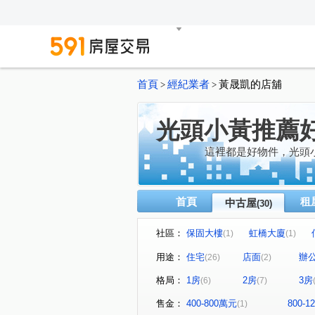
首頁
經紀業者
黃晟凱的店舖
>
>
光頭小黃推薦
這裡都是好物件，光頭
首頁
租
中古屋
(30)
社區：
保固大樓
虹橋大廈
(1)
(1)
第一廣場
民權米勒AB區
(1)
(1
用途：
住宅
店面
辦
(26)
(2)
金山惠安大樓
金凰大廈
(1)
(1)
格局：
1房
2房
3房
(6)
(7)
小品川
青隅
羅斯福
(1)
(1)
福德街
復興南路二段
(1)
(1)
售金：
400-800萬元
800-
(1)