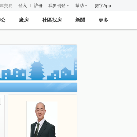
房屋交易
登入
註冊
我要刊登
幫助
數字App
辦公
廠房
社區找房
新聞
更多