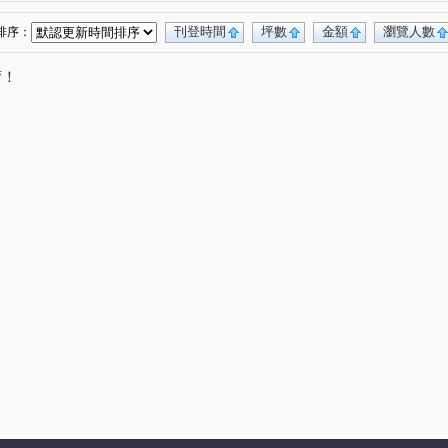
民權東路一段
和平東路三段
龍江路
(1)
(1)
(2)
光明路
錦州街
民生東路一段
(1)
(1)
(1)
刊登時間
坪數
金額
瀏覽人數
排序：
段
復興北路
重安街
成功路五段
(1)
(1)
(1)
(1)
唷！
慶北路二段
承德路四段
(1)
(1)