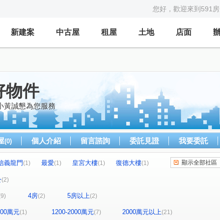
您好，歡迎來到591
新建案
中古屋
租屋
土地
店面
好物件
小黃誠懇為您服務
屋
個人介紹
留言諮詢
委託見證
我要委託
(0)
信義龍門
最愛
皇宮大樓
復德大樓
顯示全部社區
(1)
(1)
(1)
(1)
御景硯
家美國際金融大樓
捷運可樂
)
(1)
(1)
(1)
公
(2)
大統華廈
敦北圓頂
麗都大廈
(1)
(1)
(1)
4房
5房以上
(9)
(2)
(2)
路三段
迪化街二段
泉源路
合江街
(1)
(1)
(1)
(2)
景華街
臨沂街
新生北路三段
(1)
(1)
(1)
1200萬元
1200-2000萬元
2000萬元以上
(1)
(7)
(21)