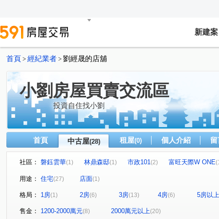
新建案
首頁
經紀業者
劉經晟的店舖
>
>
小劉房屋買賣交流區
投資自住找小劉
首頁
租屋
個人介紹
留
中古屋
(0)
(28)
社區：
磐鈺雲華
林鼎森邸
市政101
富旺天際W ONE
(1)
(1)
(2)
(
惠宇千曦/惠宇捷運二期
精銳米蘭
富旺國美天藏
(1)
(1)
(1)
用途：
住宅
店面
(27)
(1)
喬立圓容
林鼎願景一期
中港層峰
精銳海德一
(1)
(1)
(1)
格局：
1房
2房
3房
4房
5房以
(1)
(6)
(13)
(6)
華太可以居五期
鵬程NEW1
佳泰大方
青玉岸
(1)
(1)
(2)
(
文華匯
表參道
市政巴黎
旅順路二段
品
(1)
(1)
(1)
(1)
售金：
1200-2000萬元
2000萬元以上
(8)
(20)