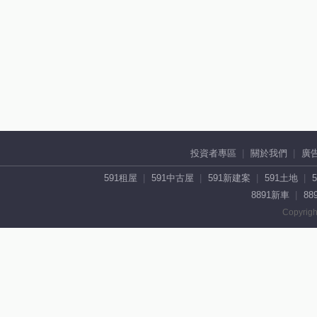
投資者專區
關於我們
廣
591租屋
591中古屋
591新建案
591土地
8891新車
88
Copyrigh