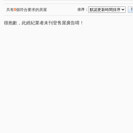
登陽青籟
公益路二段
福科二路
河南路三段
(1)
(1)
(1)
(2)
敦富二街
大墩十一街
中美街
西屯路一段
(1)
(1)
(1)
(1)
共有
0
個符合要求的房屋
排序：
洛陽路
上安路
惠文路
新富路
文心南三
(1)
(1)
(1)
(2)
很抱歉，此經紀業者未刊登售屋廣告唷！
南屯路二段
朝馬七街
福雅路
市政南一路
(2)
(1)
(1)
(1)
黎明路二段
旅順路二段
西屯路一段
復興路一
(1)
(1)
(1)