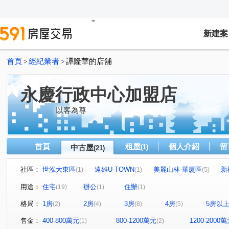
新建案
首頁
經紀業者
譚隆華的店舖
>
>
永慶行政中心加盟店
以客為尊
首頁
租屋
個人介紹
留
中古屋
(1)
(21)
社區：
世泓大東區
遠雄U-TOWN
美麗山林-華廈區
新
(1)
(1)
(5)
皇福忠孝城
中央大公園
世運村
美麗山林-別墅
(1)
(1)
(1)
用途：
住宅
辦公
住辦
(19)
(1)
(1)
東方山莊
宏國大鎮
華鋐晴光
福邸龍門A區
(1)
(1)
(1)
(1)
格局：
1房
2房
3房
4房
5房以
(2)
(4)
(8)
(5)
和平華夏廈
潤泰陽光天廈
台五福星大廈
新台
(1)
(1)
(1)
水源路二段
復興路
橫科路
勤進路
南興
(6)
(1)
(1)
(1)
售金：
400-800萬元
800-1200萬元
1200-2000
(1)
(2)