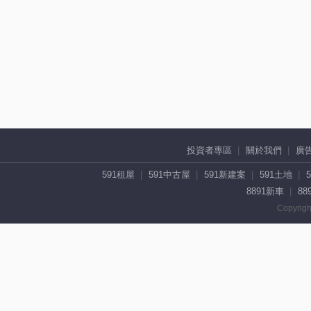
投資者專區
關於我們
廣
591租屋
591中古屋
591新建案
591土地
8891新車
88
Copyrigh