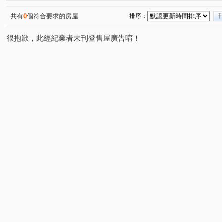
樟樹一路
樟樹二路
和平街
龍安路
復興
(1)
(1)
(1)
(1)
共有
0
個符合要求的房屋
排序：
很抱歉，此經紀業者未刊登售屋廣告唷！