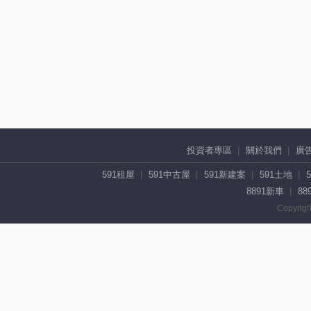
投資者專區
關於我們
廣
591租屋
591中古屋
591新建案
591土地
8891新車
88
Copyrigh