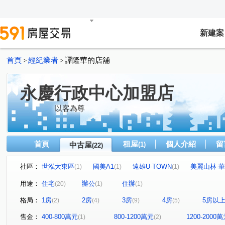
新建案
首頁
經紀業者
譚隆華的店舖
>
>
永慶行政中心加盟店
以客為尊
首頁
租屋
個人介紹
留
中古屋
(1)
(22)
社區：
世泓大東區
國美A1
遠雄U-TOWN
美麗山林-
(1)
(1)
(1)
新橫濱2夢悦城
皇福忠孝城
中央大公園
世運村
(1)
(1)
(1)
用途：
住宅
辦公
住辦
(20)
(1)
(1)
美麗山林-別墅區
早安清境
東方山莊
宏國大鎮
(1)
(1)
(1)
格局：
1房
2房
3房
4房
5房以
(2)
(4)
(9)
(5)
福邸龍門A區
和旺金三角
和平華夏廈
潤泰陽
(1)
(1)
(1)
台五福星大廈
新台五路一段
中央路四段
水源
(1)
(4)
(1)
售金：
400-800萬元
800-1200萬元
1200-2000
(1)
(2)