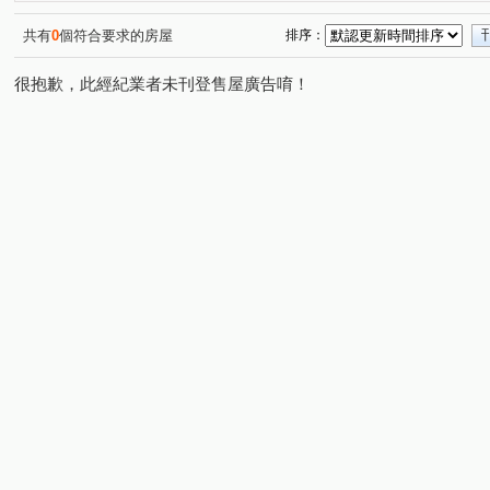
橫科路
勤進路
南興路
大同路二段
樟樹
(1)
(1)
(2)
(1)
和平街
龍安路
復興路
(1)
(1)
(1)
共有
0
個符合要求的房屋
排序：
很抱歉，此經紀業者未刊登售屋廣告唷！