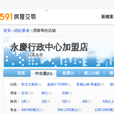
新建案
首頁
經紀業者
譚隆華的店舖
>
>
永慶行政中心加盟店
以客為尊
首頁
租屋
個人介紹
留
中古屋
(1)
(21)
社區：
世泓大東區
遠雄U-TOWN
美麗山林-華廈區
新
(1)
(1)
(5)
皇福忠孝城
中央大公園
世運村
美麗山林-別墅
(1)
(1)
(1)
用途：
住宅
辦公
住辦
(19)
(1)
(1)
東方山莊
宏國大鎮
華鋐晴光
福邸龍門A區
(1)
(1)
(1)
(1)
格局：
1房
2房
3房
4房
5房以
(2)
(4)
(8)
(5)
和平華夏廈
潤泰陽光天廈
台五福星大廈
新台
(1)
(1)
(1)
水源路二段
復興路
橫科路
勤進路
南興
(6)
(1)
(1)
(1)
售金：
400-800萬元
800-1200萬元
1200-2000
(1)
(2)