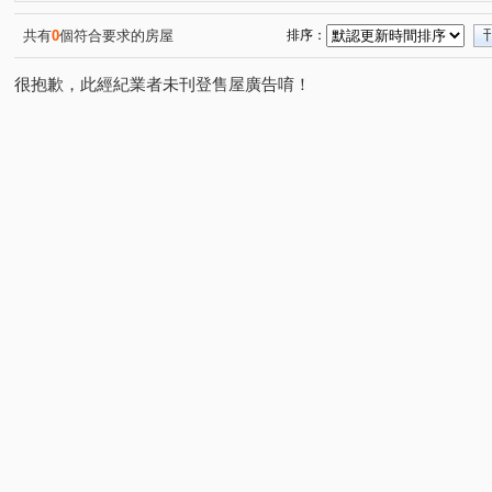
樟樹一路
樟樹二路
和平街
龍安路
復興
(1)
(1)
(1)
(1)
共有
0
個符合要求的房屋
排序：
很抱歉，此經紀業者未刊登售屋廣告唷！