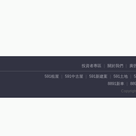
投資者專區
關於我們
廣
591租屋
591中古屋
591新建案
591土地
8891新車
88
Copyrigh