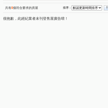
橫科路
勤進路
南興路
大同路二段
樟樹
(1)
(1)
(2)
(1)
和平街
龍安路
復興路
(1)
(1)
(1)
共有
0
個符合要求的房屋
排序：
很抱歉，此經紀業者未刊登售屋廣告唷！