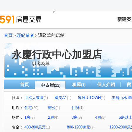
新建案
首頁
經紀業者
譚隆華的店舖
>
>
永慶行政中心加盟店
以客為尊
首頁
租屋
個人介紹
留
中古屋
(1)
(22)
社區：
世泓大東區
國美A1
遠雄U-TOWN
美麗山林-
(1)
(1)
(1)
新橫濱2夢悦城
皇福忠孝城
中央大公園
世運村
(1)
(1)
(1)
用途：
住宅
辦公
住辦
(20)
(1)
(1)
美麗山林-別墅區
早安清境
東方山莊
宏國大鎮
(1)
(1)
(1)
格局：
1房
2房
3房
4房
5房以
(2)
(4)
(9)
(5)
福邸龍門A區
和旺金三角
和平華夏廈
潤泰陽
(1)
(1)
(1)
台五福星大廈
新台五路一段
中央路四段
水源
(1)
(4)
(1)
售金：
400-800萬元
800-1200萬元
1200-2000
(1)
(2)