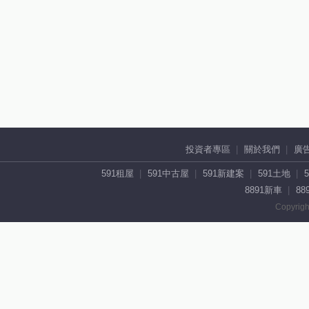
投資者專區
關於我們
廣
591租屋
591中古屋
591新建案
591土地
8891新車
88
Copyrigh