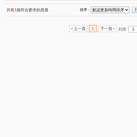
橫科路
勤進路
南興路
大同路二段
樟樹
(1)
(1)
(2)
(1)
和平街
龍安路
復興路
(1)
(1)
(1)
共有
1
個符合要求的房屋
排序：
上一頁
1
下一頁
到第