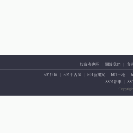
投資者專區
關於我們
廣
591租屋
591中古屋
591新建案
591土地
8891新車
88
Copyrigh