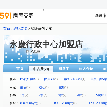
新建案
首頁
經紀業者
譚隆華的店舖
>
>
永慶行政中心加盟店
以客為尊
首頁
租屋
個人介紹
留
中古屋
(1)
(21)
社區：
世泓大東區
國美A1
遠雄U-TOWN
美麗山林-
(1)
(1)
(1)
新橫濱2夢悦城
皇福忠孝城
中央大公園
世運村
(1)
(1)
(1)
用途：
住宅
辦公
住辦
(19)
(1)
(1)
美麗山林-別墅區
早安清境
東方山莊
宏國大鎮
(1)
(1)
(1)
格局：
1房
2房
3房
4房
5房以
(2)
(4)
(9)
(4)
福邸龍門A區
和旺金三角
和平華夏廈
潤泰陽
(1)
(1)
(1)
台五福星大廈
新台五路一段
中央路四段
水源
(1)
(4)
(1)
售金：
400-800萬元
800-1200萬元
1200-2000
(1)
(2)