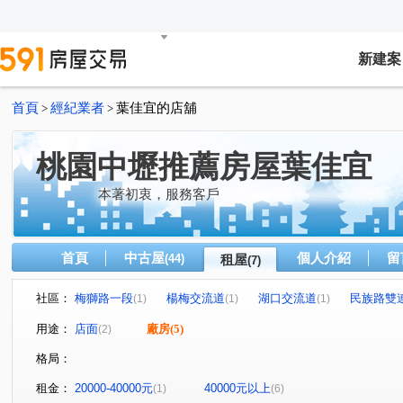
新建案
首頁
經紀業者
葉佳宜的店舖
>
>
桃園中壢推薦房屋葉佳宜
本著初衷，服務客戶
首頁
中古屋
個人介紹
留
(44)
租屋
(7)
社區：
梅獅路一段
楊梅交流道
湖口交流道
民族路雙
(1)
(1)
(1)
中華路二段
中山路
中美路一段
(1)
(1)
(1)
用途：
店面
廠房
(5)
(2)
格局：
租金：
20000-40000元
40000元以上
(1)
(6)