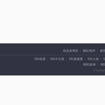
投資者專區
關於我們
廣
591租屋
591中古屋
591新建案
591土地
8891新車
88
Copyrigh