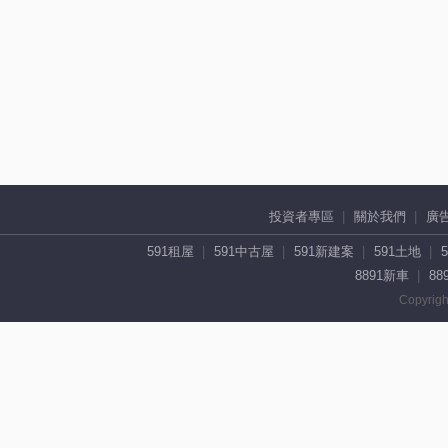
投資者專區
關於我們
廣
591租屋
591中古屋
591新建案
591土地
8891新車
88
Copyrigh