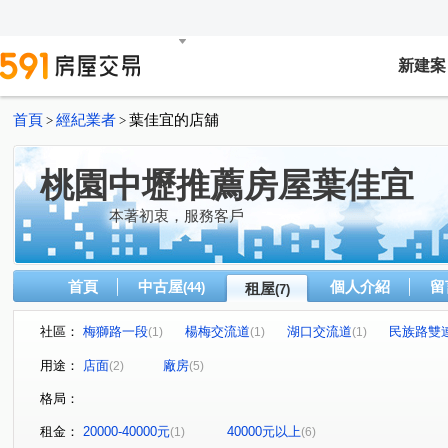
新建案
首頁
經紀業者
葉佳宜的店舖
>
>
桃園中壢推薦房屋葉佳宜
本著初衷，服務客戶
首頁
中古屋
個人介紹
留
(44)
租屋
(7)
社區：
梅獅路一段
楊梅交流道
湖口交流道
民族路雙
(1)
(1)
(1)
中華路二段
中山路
中美路一段
(1)
(1)
(1)
用途：
店面
廠房
(2)
(5)
格局：
租金：
20000-40000元
40000元以上
(1)
(6)