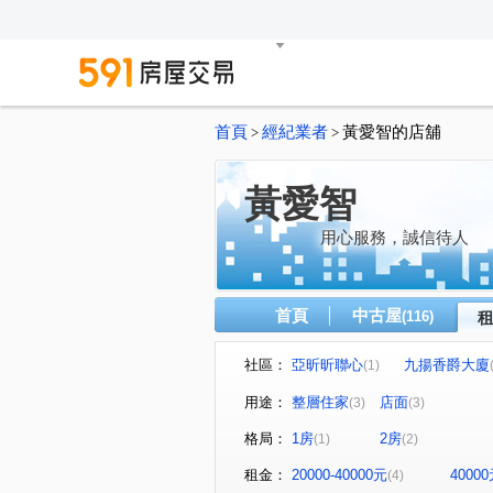
首頁
經紀業者
黃愛智的店舖
>
>
黃愛智
用心服務，誠信待人
首頁
中古屋
(116)
社區：
亞昕昕聯心
九揚香爵大廈
(1)
仁愛二路
文化二路一段
(1)
(1)
用途：
整層住家
店面
(3)
(3)
格局：
1房
2房
(1)
(2)
租金：
20000-40000元
4000
(4)