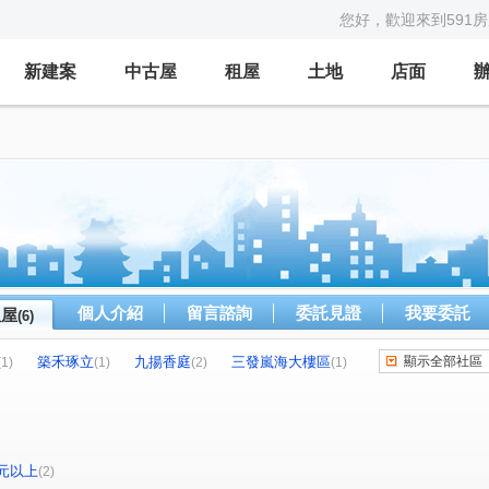
您好，歡迎來到591
新建案
中古屋
租屋
土地
店面
個人介紹
留言諮詢
委託見證
我要委託
租屋
(6)
築禾琢立
九揚香庭
三發嵐海大樓區
顯示全部社區
(1)
(1)
(2)
(1)
過崙街
文化三路一段
中華路
(1)
(2)
(1)
0元以上
(2)