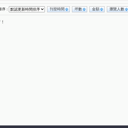
刊登時間
坪數
金額
瀏覽人數
排序：
唷！