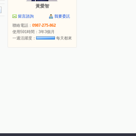
黃愛智
留言諮詢
我要委託
聯絡電話：
0987-275-862
使用591時間：3年3個月
一週活躍度：
每天都來