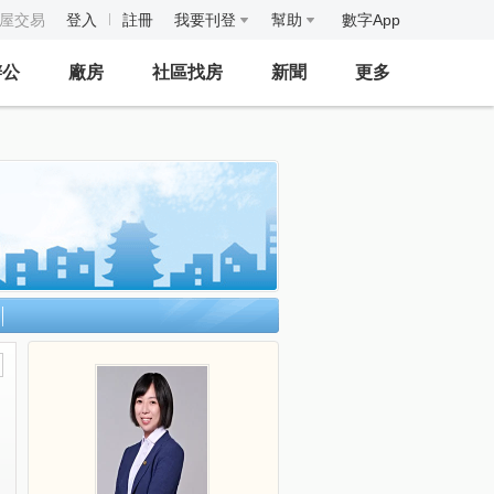
房屋交易
登入
註冊
我要刊登
幫助
數字App
辦公
廠房
社區找房
新聞
更多