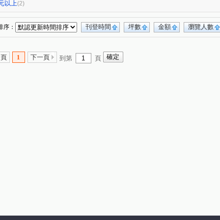
0元以上
(2)
刊登時間
坪數
金額
瀏覽人數
排序：
一頁
1
下一頁
到第
頁