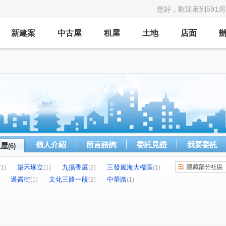
您好，歡迎來到591
新建案
中古屋
租屋
土地
店面
個人介紹
留言諮詢
委託見證
我要委託
租屋
(6)
築禾琢立
九揚香庭
三發嵐海大樓區
隱藏部分社區
(1)
(1)
(2)
(1)
過崙街
文化三路一段
中華路
(1)
(2)
(1)