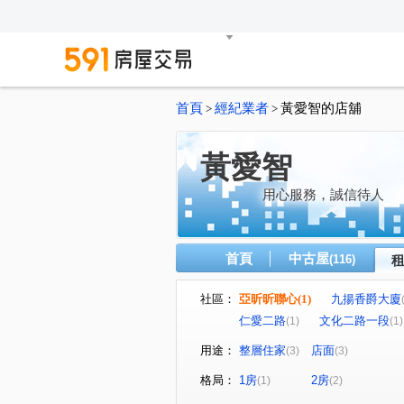
首頁
經紀業者
黃愛智的店舖
>
>
黃愛智
用心服務，誠信待人
首頁
中古屋
(116)
社區：
亞昕昕聯心
(1)
九揚香爵大廈
仁愛二路
文化二路一段
(1)
(1)
用途：
整層住家
店面
(3)
(3)
格局：
1房
2房
(1)
(2)