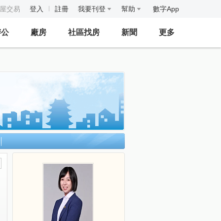
房屋交易
登入
註冊
我要刊登
幫助
數字App
辦公
廠房
社區找房
新聞
更多