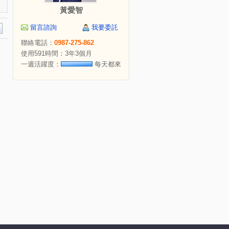
黃愛智
留言諮詢
我要委託
聯絡電話：
0987-275-862
使用591時間：3年3個月
一週活躍度：
每天都來