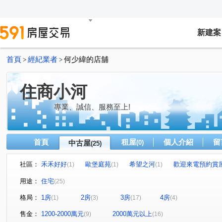
新建案
首頁
經紀業者
何少緯的店舖
>
>
住商小河
專業、誠信、服務至上!
首頁
租屋
個人介紹
留
中古屋
(0)
(25)
社區：
禾禾好好
歐堡庭苑
希望之河
歡迎來電預約賞屋
(1)
(1)
(1)
尼斯公爵
三圓羅馬
國美德杰美德市
歡迎來電
(1)
(1)
(1)
用途：
住宅
(25)
政大清境
雄霸雙星
雅仕堡
別墅天廈
歡
(1)
(2)
(1)
(1)
格局：
1房
2房
3房
4房
(1)
(3)
(17)
(4)
滿意家
歡迎來電預約賞屋!!
薪世界A區
南方莊
(1)
(1)
(1)
阿曼
METRO PARK
誠鑫
新陛潭
環遊市
(1)
(1)
(1)
(1)
售金：
1200-2000萬元
2000萬元以上
(9)
(16)