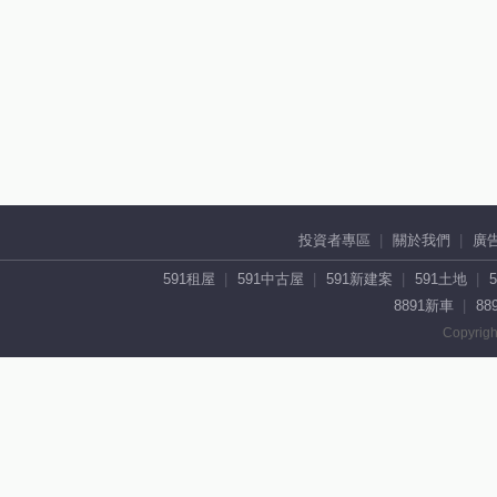
投資者專區
關於我們
廣
591租屋
591中古屋
591新建案
591土地
8891新車
88
Copyrigh