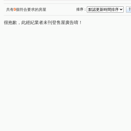
北宜路一段
中央三街
新店後街
安光路
(1)
(1)
(1)
(1)
安興路
忠承路
建國路
政大二街
中正路
(1)
(1)
(1)
(1)
(
共有
0
個符合要求的房屋
排序：
安和路二段
吉林路
安民街
民族路
永平
(1)
(1)
(1)
(1)
很抱歉，此經紀業者未刊登售屋廣告唷！
佳林路
同德五街
板南路
合記街
北宜路
(1)
(1)
(1)
(1)