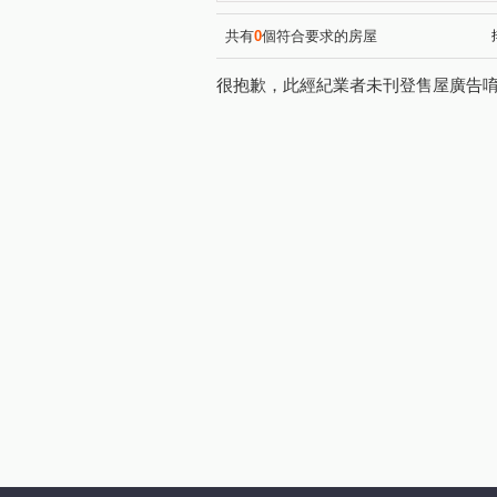
北宜路一段
中央三街
(1)
(1)
安興路
忠承路
建國
(1)
(1)
共有
0
個符合要求的房屋
安和路二段
吉林路
(1)
(1)
很抱歉，此經紀業者未刊登售屋廣告
佳林路
同德五街
板
(1)
(1)