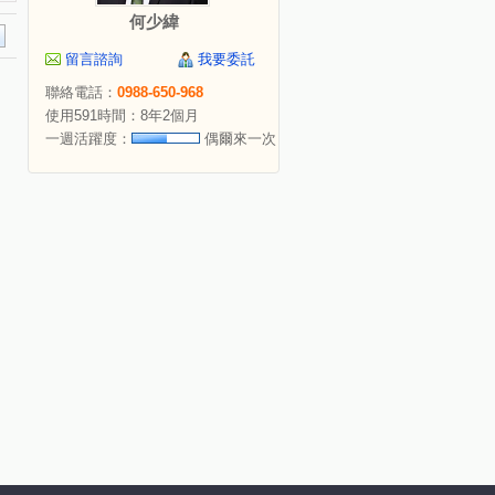
何少緯
留言諮詢
我要委託
聯絡電話：
0988-650-968
使用591時間：8年2個月
一週活躍度：
偶爾來一次