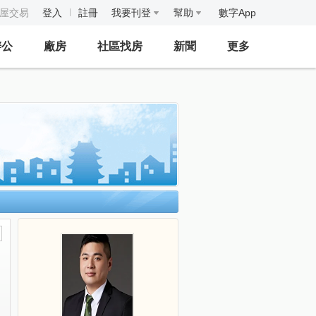
房屋交易
登入
註冊
我要刊登
幫助
數字App
辦公
廠房
社區找房
新聞
更多