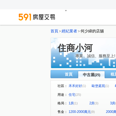
首頁
經紀業者
何少緯的店舖
>
>
住商小河
專業、誠信、服務至上!
首頁
租
中古屋
(25)
社區：
禾禾好好
歐堡庭苑
(1)
(1)
尼斯公爵
三圓羅馬
(1)
(1)
用途：
住宅
(25)
政大清境
雄霸雙星
(1)
(2)
格局：
1房
2房
3房
(1)
(3)
滿意家
歡迎來電預約賞屋!
(1)
阿曼
METRO PARK
(1)
(1)
售金：
1200-2000萬元
200
(9)