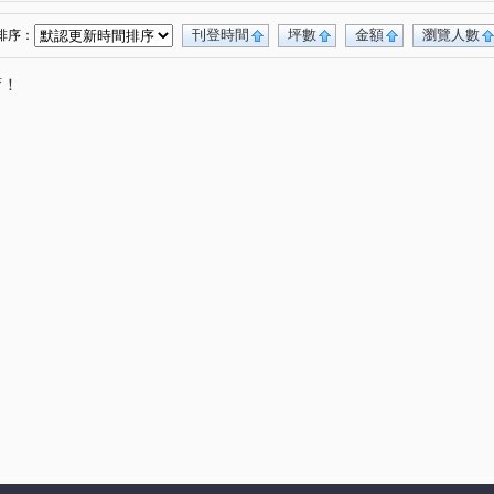
新店後街
安光路
秀朗路三段
(1)
(1)
(1)
路
政大二街
中正路
安忠路
(1)
(1)
(2)
(1)
刊登時間
坪數
金額
瀏覽人數
排序：
安民街
民族路
永平街
辛亥路四段
(1)
(1)
(1)
(1)
唷！
南路
合記街
北宜路二段
北新路二段
(1)
(1)
(1)
(1)