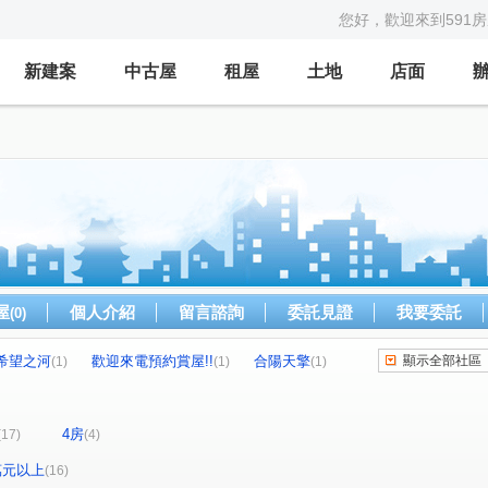
您好，歡迎來到591
新建案
中古屋
租屋
土地
店面
屋
個人介紹
留言諮詢
委託見證
我要委託
(0)
希望之河
歡迎來電預約賞屋!!
合陽天擎
顯示全部社區
(1)
(1)
(1)
國美德杰美德市
歡迎來電委託賣房!
(1)
(1)
雅仕堡
別墅天廈
歡迎來電委託賣房!
(1)
(1)
(1)
4房
(17)
(4)
!
薪世界A區
南方莊園
杜拜棕櫚泉
(1)
(1)
(1)
(1)
誠鑫
新陛潭
環遊市西華館
十四張路
(1)
(1)
(1)
(1)
0萬元以上
(16)