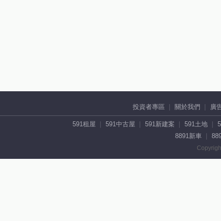
投資者專區
關於我們
廣
591租屋
591中古屋
591新建案
591土地
8891新車
88
Copyrigh