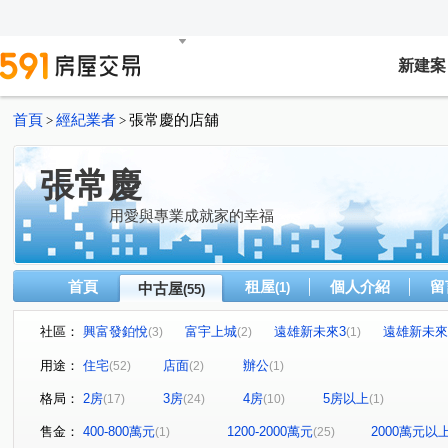
新建案
首頁
經紀業者
張常慶的店舖
>
>
張常慶
用愛與專業成就家的幸福
首頁
租屋
個人介紹
留
中古屋
(1)
(55)
社區：
興富發鉑悅
富宇上城
遠雄新未來3
遠雄新未來
(3)
(2)
(1)
大亮．泊
台北華府二期
玄泰美
皇翔歡喜城
(1)
(1)
(1)
(1)
用途：
住宅
店面
辦公
(52)
(2)
(1)
當代逸境
合謙學
根津苑
福樺大觀文明
(1)
(1)
(1)
(1)
格局：
2房
3房
4房
5房以上
(17)
(24)
(10)
(1)
亞昕奇瓦頌大廈
竹城明治
頤昌筑岳
鴻築捷市
(1)
(1)
(1)
智匯學
境樂大樓
亞昕昕聯心
力璞之星
(1)
(1)
(1)
(1)
售金：
400-800萬元
1200-2000萬元
2000萬元以
(1)
(25)