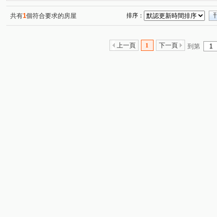
新潤興業鉑麗
遠雄未來市
富御捷境
富宇哈佛
(1)
(1)
(2)
侘壹
都市城堡
遠雄新未來2
遠雄新未來
(1)
(1)
(1)
(1)
共有
1
個符合要求的房屋
排序：
維特魯威
名軒快樂家
旺洲逸品
盛德藝
(1)
(1)
(1)
(1)
遠雄未來城二期
皇翔歡喜城
新潤翡麗
帝一宅
(1)
(1)
(1)
上一頁
1
下一頁
到第
A7地王 竹城甲子園
文化一路
文禾路
樂善二路
(1)
(6)
(2)
民族路
文興路
民有街
文青路
文化三路
(1)
(1)
(2)
(3)
忠孝路
文化三路二段
文化二路一段
文學路
(1)
(2)
(2)
(5)
文化北路一段
仁愛二路
文明街
文青二路
(2)
(1)
(1)
(2)
東明一街
思源路
文化三路
八德路
文化
(1)
(1)
(1)
(1)