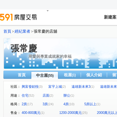
新建案
首頁
經紀業者
張常慶的店舖
>
>
張常慶
用愛與專業成就家的幸福
首頁
租屋
個人介紹
留
中古屋
(1)
(55)
社區：
興富發鉑悅
富宇上城
遠雄新未來3
遠雄新未來
(3)
(2)
(1)
大亮．泊
台北華府二期
玄泰美
皇翔歡喜城
(1)
(1)
(1)
(1)
用途：
住宅
店面
辦公
(52)
(2)
(1)
當代逸境
(1)
合謙學
根津苑
福樺大觀文明
(1)
(1)
(1)
格局：
2房
3房
4房
5房以上
(17)
(24)
(10)
(1)
亞昕奇瓦頌大廈
竹城明治
頤昌筑岳
鴻築捷市
(1)
(1)
(1)
智匯學
境樂大樓
亞昕昕聯心
力璞之星
(1)
(1)
(1)
(1)
售金：
400-800萬元
1200-2000萬元
2000萬元以
(1)
(25)