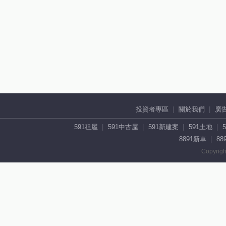
投資者專區
關於我們
廣
591租屋
591中古屋
591新建案
591土地
8891新車
88
Copyrigh