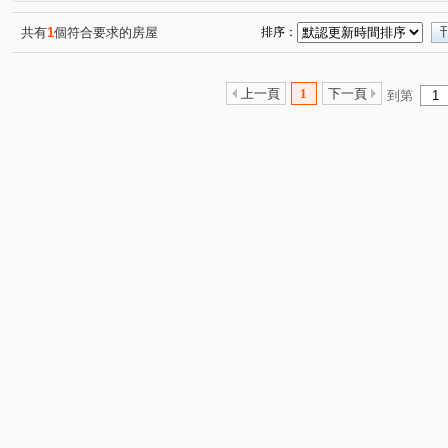
新潤興業鉑麗
遠雄未來市
富御捷境
富宇哈佛
(1)
(1)
(2)
侘壹
都市城堡
遠雄新未來2
遠雄新未來
(1)
(1)
(1)
(1)
共有
1
個符合要求的房屋
排序：
維特魯威
名軒快樂家
旺洲逸品
盛德藝
(1)
(1)
(1)
(1)
遠雄未來城二期
皇翔歡喜城
新潤翡麗
帝一宅
(1)
(1)
(1)
上一頁
1
下一頁
到第
A7地王 竹城甲子園
文化一路
文禾路
樂善二路
(1)
(6)
(2)
民族路
文興路
民有街
文青路
文化三路
(1)
(1)
(2)
(3)
忠孝路
文化三路二段
文化二路一段
文學路
(1)
(2)
(2)
(5)
文化北路一段
仁愛二路
文明街
文青二路
(2)
(1)
(1)
(2)
東明一街
思源路
文化三路
八德路
文化
(1)
(1)
(1)
(1)