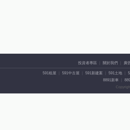
投資者專區
關於我們
廣
591租屋
591中古屋
591新建案
591土地
8891新車
88
Copyrigh