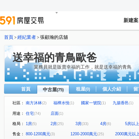
新建案
首頁
經紀業者
張顧瀚的店舖
>
>
送幸福的青鳥歐爸
業務員就是販賣幸福的工作，就是送幸福的青鳥
首頁
租屋
個人介紹
留
中古屋
(0)
(75)
社區：
南方沐林
福樺水悅
國家一號院
九揚香邑
(2)
(1)
(1)
(1)
晴空樹
Classy Home
遠雄未來城一期
長耀GL
(1)
(1)
(1)
用途：
住宅
店面
(74)
(1)
花鄉
侘壹
富御捷境
國瑋尊爵
巴黎捷悅
(1)
(1)
(1)
(1)
(
格局：
1房
2房
3房
4房
5房以
(5)
(25)
(33)
(6)
忠泰幸
遠雄大未來
福樺君悅
晴空樹
仁
(2)
(1)
(1)
(1)
遠雄未來市
凱旋世界
玄泰PTW(日光區)
力璞
(1)
(1)
(1)
售金：
800-1200萬元
1200-2000萬元
2000萬元以
(3)
(25)