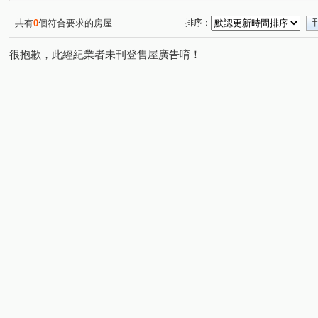
自地自建別墅
躍世紀
萬事OK
囍洋洋
文
(1)
(2)
(1)
(2)
長虹天際
當代逸境
福樺謙邸
聯虹君耀
(1)
(2)
(1)
(1)
共有
0
個符合要求的房屋
排序：
立軒天善
亞昕奇瓦頌大廈
森TOWER
大華旭
(1)
(1)
(1)
(1
很抱歉，此經紀業者未刊登售屋廣告唷！
杜拜棕櫚泉
亞昕水花園
遠雄文青
世界極
(1)
(1)
(1)
(1)
遠雄新未來3
大將座
詠勝-大來賞
赫世堡公爵
(1)
(1)
(1)
遠雄未來之光
九揚華尚
飛行館
四季悅
(1)
(1)
(1)
(2)
玄泰new star
源峰寬心
英格蘭
樂華美寓
(1)
(1)
(1)
(1)
玄泰美
富宇上城
亞昕101
幸福市
親愛的h
(1)
(1)
(1)
(1)
亞昕米蘭小鎮一期
永鼎富世居
南勢街
文興路
(1)
(1)
(2)
(
文化二路
三民路
文化三路一段
民族路
(1)
(1)
(7)
(2)
忠孝路
文化一路一段
牛角坡路
文化北路一段
(2)
(1)
(1)
(
經國二路
四維路
八德路
仁愛路二段
文
(2)
(2)
(1)
(1)
文化二路一段
文明街
仁愛路一段
民有街
(7)
(1)
(2)
(5)
信義路
吉祥路
樂學三路
公園路
佳林路
(3)
(1)
(1)
(2)
(
民生路
文桃路
東湖路
文化七路
文林一
(1)
(1)
(1)
(1)
保平路
文禾路
東明三街
中央路四段
(1)
(1)
(1)
(1)