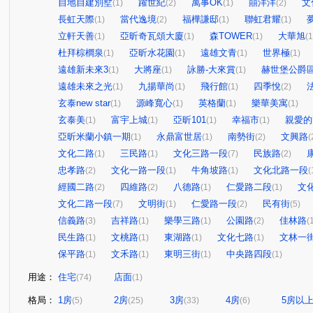
自地自建別墅
躍世紀
萬事OK
囍洋洋
文
(1)
(2)
(1)
(2)
長虹天際
當代逸境
福樺謙邸
聯虹君耀
(1)
(2)
(1)
(1)
立軒天善
亞昕奇瓦頌大廈
森TOWER
大華旭
(1)
(1)
(1)
(1
杜拜棕櫚泉
亞昕水花園
遠雄文青
世界極
(1)
(1)
(1)
(1)
遠雄新未來3
大將座
詠勝-大來賞
赫世堡公爵
(1)
(1)
(1)
遠雄未來之光
九揚華尚
飛行館
四季悅
(1)
(1)
(1)
(2)
玄泰new star
源峰寬心
英格蘭
樂華美寓
(1)
(1)
(1)
(1)
玄泰美
富宇上城
亞昕101
幸福市
親愛的h
(1)
(1)
(1)
(1)
亞昕米蘭小鎮一期
永鼎富世居
南勢街
文興路
(1)
(1)
(2)
(
文化二路
三民路
文化三路一段
民族路
(1)
(1)
(7)
(2)
忠孝路
文化一路一段
牛角坡路
文化北路一段
(2)
(1)
(1)
(
經國二路
四維路
八德路
仁愛路二段
文
(2)
(2)
(1)
(1)
文化二路一段
文明街
仁愛路一段
民有街
(7)
(1)
(2)
(5)
信義路
吉祥路
樂學三路
公園路
佳林路
(3)
(1)
(1)
(2)
(
民生路
文桃路
東湖路
文化七路
文林一
(1)
(1)
(1)
(1)
保平路
文禾路
東明三街
中央路四段
(1)
(1)
(1)
(1)
用途：
住宅
店面
(74)
(1)
格局：
1房
2房
3房
4房
5房以
(5)
(25)
(33)
(6)