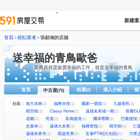
新建案
首頁
經紀業者
張顧瀚的店舖
>
>
送幸福的青鳥歐爸
業務員就是販賣幸福的工作，就是送幸福的青鳥
首頁
租屋
個人介紹
留
中古屋
(0)
(75)
社區：
南方沐林
福樺水悅
國家一號院
九揚香邑
(2)
(1)
(1)
(1)
晴空樹
Classy Home
遠雄未來城一期
長耀GL
(1)
(1)
(1)
花鄉
侘壹
富御捷境
國瑋尊爵
巴黎捷悅
(1)
(1)
(1)
(1)
(
忠泰幸
遠雄大未來
福樺君悅
晴空樹
仁
(2)
(1)
(1)
(1)
遠雄未來市
凱旋世界
玄泰PTW(日光區)
力璞
(1)
(1)
(1)