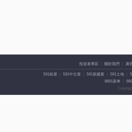
投資者專區
關於我們
廣
591租屋
591中古屋
591新建案
591土地
8891新車
88
Copyrigh