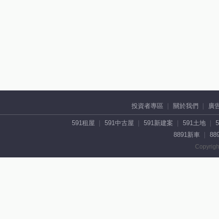
投資者專區
關於我們
廣
591租屋
591中古屋
591新建案
591土地
8891新車
88
Copyrigh