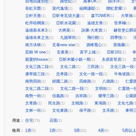
自地自建別墅
躍世紀
萬事OK
囍洋洋
文
(1)
(2)
(1)
(2)
長虹天際
當代逸境
福樺謙邸
聯虹君耀
(1)
(2)
(1)
(1)
立軒天善
亞昕奇瓦頌大廈
森TOWER
大華旭
(1)
(1)
(1)
(1
杜拜棕櫚泉
亞昕水花園
遠雄文青
世界極
(1)
(1)
(1)
(1)
遠雄新未來3
大將座
詠勝-大來賞
赫世堡公爵
(1)
(1)
(1)
遠雄未來之光
九揚華尚
飛行館
四季悅
(1)
(1)
(1)
(2)
南方沐林
玄泰new star
源峰寬心
英格蘭
(1)
(1)
(1)
(1)
宏錦 W one
玄泰美
富宇上城
亞昕101
(1)
(1)
(1)
(1)
親愛的house
亞昕米蘭小鎮一期
永鼎富世居
(1)
(1)
(1)
文化三路二段
文化二路
三民路
文化三路一段
(8)
(1)
(1)
(
康寧路三段
忠孝路
文化一路一段
牛角坡路
(1)
(2)
(1)
(1)
南勢四街
經國二路
四維路
八德路
仁愛
(1)
(2)
(2)
(1)
文化二路二段
文化二路一段
文明街
仁愛路一
(3)
(7)
(1)
南勢一街
信義路
吉祥路
樂學三路
公園
(2)
(3)
(1)
(1)
文青路
民生路
文桃路
東湖路
文化七路
(1)
(1)
(1)
(1)
(
文林一街
文化東路
保平路
文禾路
東明
(1)
(1)
(1)
(1)
用途：
住宅
店面
(73)
(1)
格局：
1房
2房
3房
4房
5房以
(5)
(25)
(32)
(6)