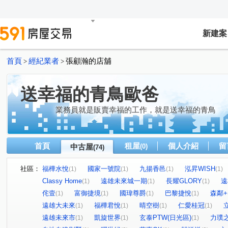
新建案
首頁
經紀業者
張顧瀚的店舖
>
>
送幸福的青鳥歐爸
業務員就是販賣幸福的工作，就是送幸福的青鳥
首頁
租屋
個人介紹
留
中古屋
(0)
(74)
社區：
福樺水悅
國家一號院
九揚香邑
泓昇WISH
(1)
(1)
(1)
(1)
Classy Home
遠雄未來城一期
長耀GLORY
遠
(1)
(1)
(1)
侘壹
富御捷境
國瑋尊爵
巴黎捷悅
森鄰+
(1)
(1)
(1)
(1)
遠雄大未來
福樺君悅
晴空樹
仁愛桂冠
(1)
(1)
(1)
(1)
遠雄未來市
凱旋世界
玄泰PTW(日光區)
力璞
(1)
(1)
(1)