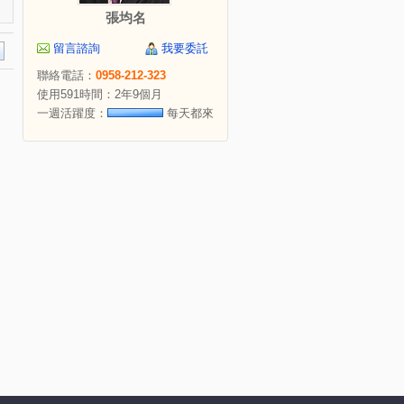
張均名
留言諮詢
我要委託
聯絡電話：
0958-212-323
使用591時間：2年9個月
一週活躍度：
每天都來