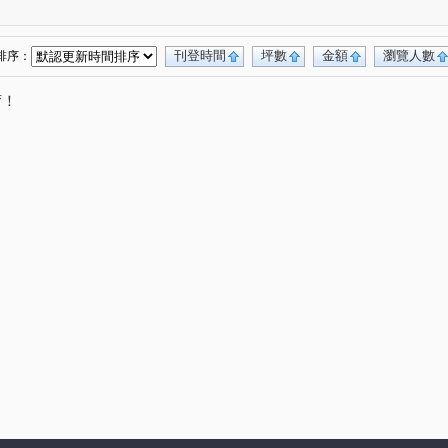
路
中華路二段
中央路
中正路
(1)
(1)
(2)
(2)
稻香路
市政南一路
重慶北路四段
(1)
(1)
(1)
美街
漢口街
化成路
新北大道四段
(2)
(1)
(2)
(1)
刊登時間
坪數
金額
瀏覽人數
排序：
新莊路
西安路二段
萬安街
(1)
(1)
(1)
唷！
五路
民強街
(1)
(1)