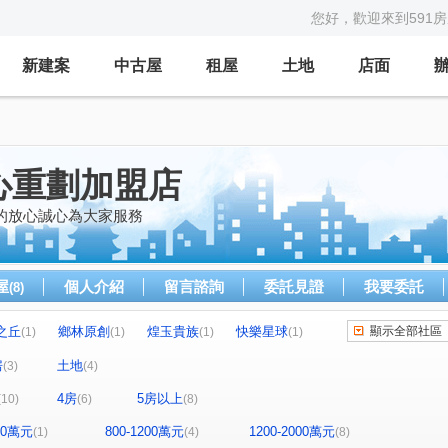
您好，歡迎來到591
新建案
中古屋
租屋
土地
店面
心重劃加盟店
的放心誠心為大家服務
屋
個人介紹
留言諮詢
委託見證
我要委託
(8)
之丘
鄉林原創
煌玉貴族
快樂星球
顯示全部社區
(1)
(1)
(1)
(1)
樹山丘
問鼎市政
鹿特丹特區
1)
(1)
(1)
(1)
房
土地
(3)
(4)
興天地
亞昕采匯
遠雄新宿
(1)
(1)
(1)
(1)
4房
5房以上
(10)
(6)
(8)
中央星鑽
合康新世紀
歐洲帝圖
(1)
(1)
(1)
麻裡段
五工二路
民治街
福前街
(1)
(1)
(1)
(2)
800萬元
800-1200萬元
1200-2000萬元
(1)
(4)
(8)