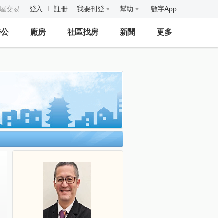
房屋交易
登入
註冊
我要刊登
幫助
數字App
辦公
廠房
社區找房
新聞
更多