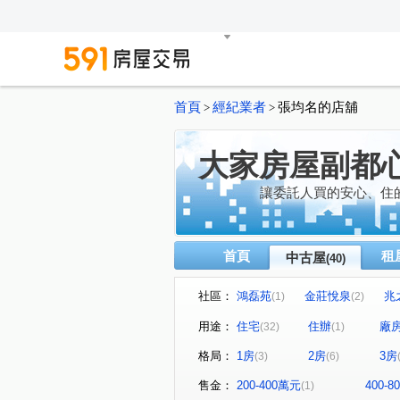
首頁
經紀業者
張均名的店舖
>
>
大家房屋副都
讓委託人買的安心、住
首頁
租
中古屋
(40)
社區：
鴻磊苑
金莊悅泉
兆
(1)
(2)
最高峰
世界花園-金城舞5
(2)
(
用途：
住宅
住辦
廠
(32)
(1)
幸福gogo
台北君悅凱撒區
(1)
格局：
1房
2房
3房
(3)
(6)
典藏四季
達美大樓
(1)
(1)
太平洋水鄉國際渡假村
射
(1)
售金：
200-400萬元
400-
(1)