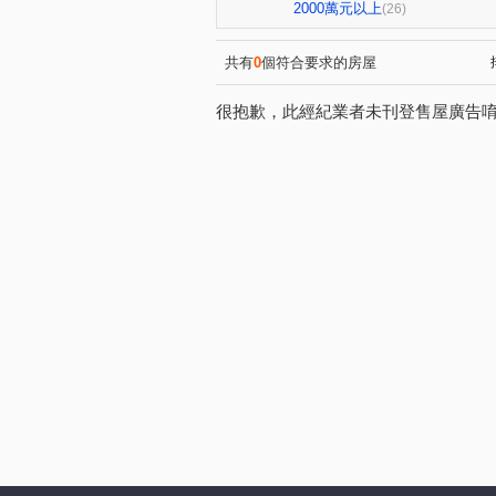
思源路
富山路
新泰
(1)
(1)
2000萬元以上
(26)
新北大道三段
莊園街
(2)
(1)
幸福路
立信三街
福
(2)
(1)
共有
0
個符合要求的房屋
美村南路
南京東路二段
(1)
(1)
很抱歉，此經紀業者未刊登售屋廣告
昌明街
頭興街
水碓
(1)
(1)