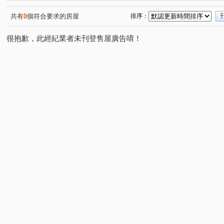
思源路
富山路
新泰路
中華路二段
中央
(1)
(1)
(1)
(1)
新北大道三段
莊園街
稻香路
市政南一路
(2)
(1)
(1)
(1)
共有
0
個符合要求的房屋
排序：
幸福路
立信三街
福美街
漢口街
化成路
(2)
(1)
(2)
(1)
(
很抱歉，此經紀業者未刊登售屋廣告唷！
美村南路
南京東路二段
新莊路
西安路二段
(1)
(1)
(1)
(1)
昌明街
頭興街
水碓五路
民強街
(1)
(1)
(1)
(1)