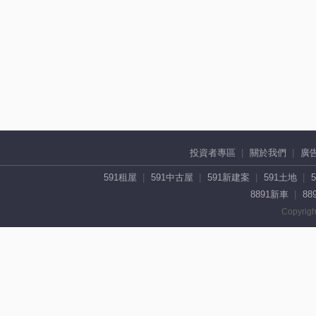
投資者專區
關於我們
廣
591租屋
591中古屋
591新建案
591土地
8891新車
88
Copyrigh