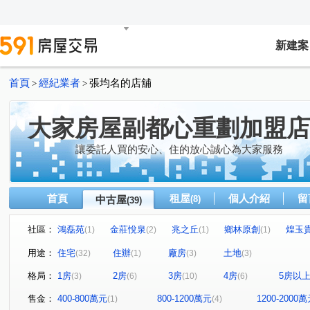
新建案
首頁
經紀業者
張均名的店舖
>
>
大家房屋副都心重劃加盟店
讓委託人買的安心、住的放心誠心為大家服務
首頁
租屋
個人介紹
留
中古屋
(8)
(39)
社區：
鴻磊苑
金莊悅泉
兆之丘
鄉林原創
煌玉
(1)
(2)
(1)
(1)
最高峰
世界花園-金城舞5
樹山丘
問鼎市政
(2)
(1)
(1)
(1)
用途：
住宅
住辦
廠房
土地
(32)
(1)
(3)
(3)
幸福gogo
台北君悅凱撒區
興天地
亞昕采匯
(1)
(1)
(1)
(1)
格局：
1房
2房
3房
4房
5房以
(3)
(6)
(10)
(6)
典藏四季
達美大樓
中央星鑽
合康新世紀
(1)
(1)
(1)
(1)
太平洋水鄉國際渡假村
射麻裡段
五工二路
民
(1)
(1)
(1)
售金：
400-800萬元
800-1200萬元
1200-2000
(1)
(4)