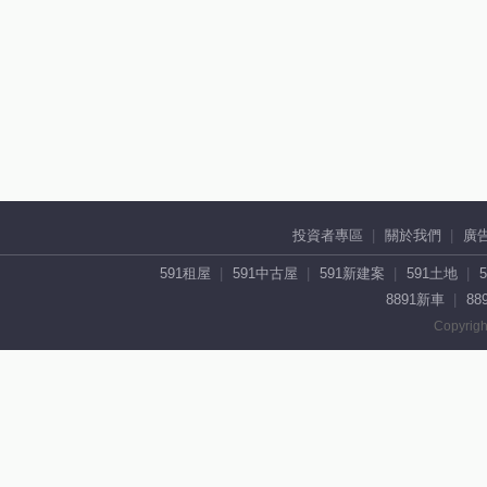
投資者專區
關於我們
廣
591租屋
591中古屋
591新建案
591土地
8891新車
88
Copyrigh