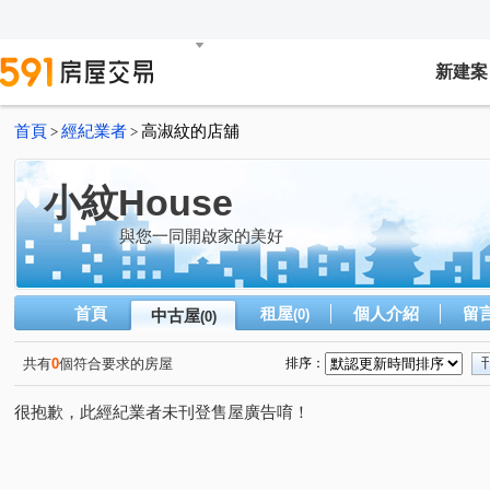
新建案
首頁
經紀業者
高淑紋的店舖
>
>
小紋House
與您一同開啟家的美好
首頁
租屋
個人介紹
留
中古屋
(0)
(0)
共有
0
個符合要求的房屋
排序：
很抱歉，此經紀業者未刊登售屋廣告唷！