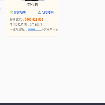
范心昀
留言諮詢
我要委託
聯絡電話：
0963-621-836
使用591時間：6年2個月
一週活躍度：
偶爾來一次