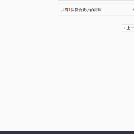
昌昕森林首席
國泰荷蘭村
(2)
椰林MIDO
昕景澤
(1)
(1)
共有
1
個符合要求的房屋
中山路一段228號
布達佩
(1)
寶佳奇磊
康禾晴園-透天
(1)
(1
上
大埔一街
龍山東路
(1)
(2)
中華路一段
新瀧一街
(1)
(1)
華興五街
勝利十五街
(1)
(1)
公北二路
南大路
光
(1)
(1)
光明路
科學路
嘉興
(2)
(1)
勝利八街一段
新光三街
(1)
(1)
和江街
嘉興二街
中
(1)
(1)
高鐵東二路
振興街
(1)
(1)