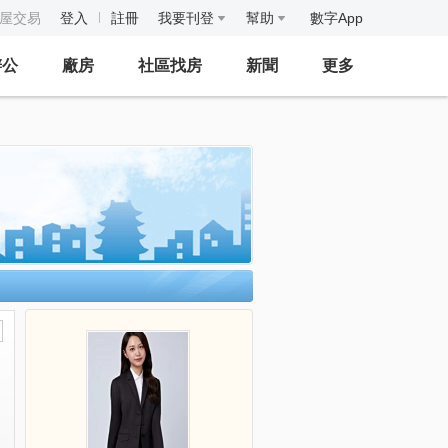
房屋交易
登入
註冊
我要刊登
幫助
數字App
辦公
廠房
社區找房
新聞
更多