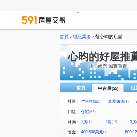
首頁
經紀業者
范心昀的店舖
>
>
心昀的好屋推
用心經營 誠實買賣
首頁
租
中古屋
(55)
社區：
竹科悦揚
真愛城堡
(5)
(1)
江山賦
移動方城
四
(1)
(1)
用途：
住宅
(55)
椰林花現
富春居
合
(1)
(1)
格局：
1房
2房
3房
(1)
(15)
綠景莊園
有謙家園
(1)
(1)
大任與園
佳泰世紀城
(1)
(3)
售金：
400-800萬元
800-
(1)