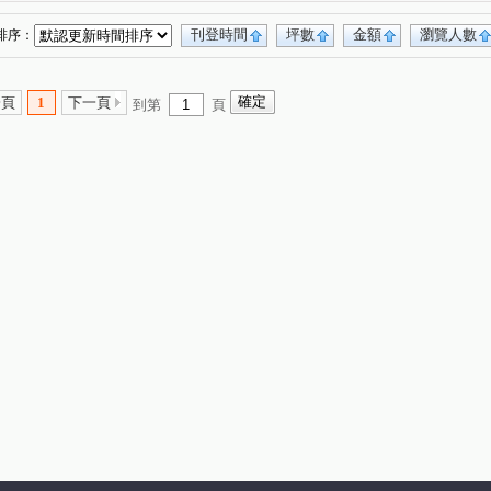
C區
宏道新竹帝寶8區2號(華廈區)
文鼎大苑
(1)
(1)
(1)
利豐御邸
名發 天琚
富廣和合
上境
(1)
(1)
(1)
(1)
刊登時間
坪數
金額
瀏覽人數
排序：
斯/美學苑
亞哥靜界
夏目漱石NO.5墅自慢
(1)
(1)
(1)
喬立璞山水
慈濟路
經國路三段
)
(1)
(6)
(1)
一頁
1
下一頁
到第
頁
世界街
文忠路
金雅東街
江山街
(1)
(1)
(1)
(1)
高鐵九路
康莊街
保泰二街
(1)
(1)
(1)
慈祥路
富強三街
員山
寶山路二段
(1)
(1)
(1)
(1)
復路
嘉興路
成功三路
十興路
(1)
(1)
(1)
(3)
一街
光復路一段
武陵路
雙林路一段
(1)
(1)
(3)
(1)
金雅七街
光明六路
興隆路三段
(1)
(1)
(1)
山路一段
經國路二段
大享路
(1)
(1)
(1)
北興路二段
(1)