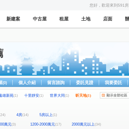
您好，歡迎來到591
新建案
中古屋
租屋
土地
店面
薦
屋
個人介紹
留言諮詢
委託見證
我要委託
(0)
遠雄新苑
十里靜安
世界大同
昕天地
(1)
顯示全部社區
(1)
(1)
(1)
季繪
鼎東賦
凱旋大地
寬禾
(1)
(1)
(1)
(1)
石一緒
富宇悅讀四季
昌隆廣場-上慶
(1)
(1)
(1)
4房
5房以上
(24)
(14)
(1)
日比谷
富宇文匯
築南大苑
九牧世家
(1)
(1)
(1)
(1)
環球市
宜誠日好
鼎風硯
椰城大樓
(2)
(1)
(1)
(1)
1200萬元
1200-2000萬元
2000萬元以上
(3)
(17)
(34)