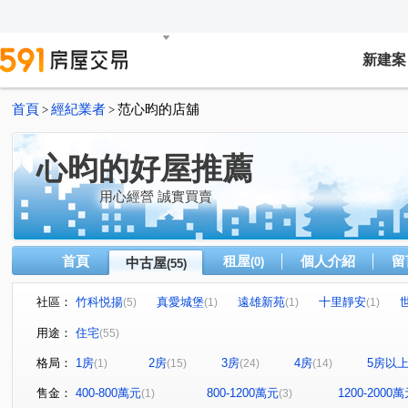
新建案
首頁
經紀業者
范心昀的店舖
>
>
心昀的好屋推薦
用心經營 誠實買賣
首頁
租屋
個人介紹
留
中古屋
(0)
(55)
社區：
竹科悦揚
真愛城堡
遠雄新苑
十里靜安
(5)
(1)
(1)
(1)
江山賦
移動方城
四季繪
鼎東賦
凱旋大
(1)
(1)
(1)
(1)
用途：
住宅
(55)
椰林花現
富春居
合石一緒
富宇悅讀四季
(1)
(1)
(1)
(1)
格局：
1房
2房
3房
4房
5房以
(1)
(15)
(24)
(14)
綠景莊園
有謙家園
日比谷
富宇文匯
築
(1)
(1)
(1)
(1)
大任與園
佳泰世紀城
環球市
宜誠日好
(1)
(3)
(2)
(1)
售金：
400-800萬元
800-1200萬元
1200-2000
(1)
(3)