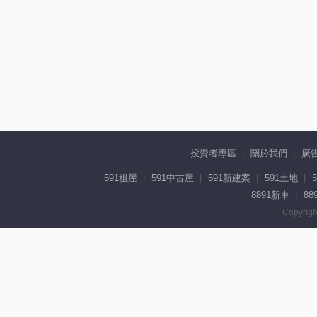
投資者專區
關於我們
廣
591租屋
591中古屋
591新建案
591土地
8891新車
88
Copyrigh