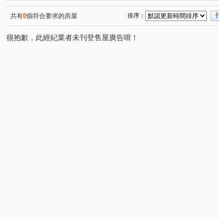
昌昕森林首席
國泰荷蘭村C區
宏道新竹帝寶8區2號(
(2)
(1)
椰林MIDO
昕景澤
利豐御邸
名發 天琚
(1)
(1)
(1)
(1)
共有
0
個符合要求的房屋
排序：
中山路一段228號
布達佩斯/美學苑
亞哥靜界
(1)
(1)
(1)
很抱歉，此經紀業者未刊登售屋廣告唷！
寶佳奇磊
康禾晴園-透天
喬立璞山水
慈濟路
(1)
(1)
(1)
(6)
大埔一街
龍山東路
世界街
文忠路
金雅
(1)
(2)
(1)
(1)
中華路一段
新瀧一街
高鐵九路
康莊街
(1)
(1)
(1)
(1)
華興五街
勝利十五街
慈祥路
富強三街
(1)
(1)
(1)
(1)
公北二路
南大路
光復路
嘉興路
成功三
(1)
(1)
(1)
(1)
光明路
科學路
嘉興一街
光復路一段
武
(2)
(1)
(1)
(1)
勝利八街一段
新光三街
金雅七街
光明六路
(1)
(1)
(1)
(1)
和江街
嘉興二街
中山路一段
經國路二段
(1)
(1)
(1)
(1)
高鐵東二路
振興街
北興路二段
(1)
(1)
(1)