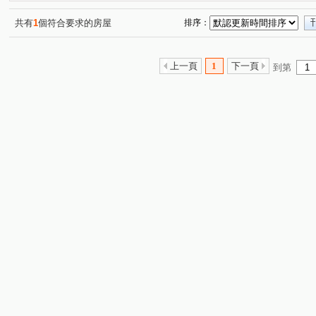
昌昕森林首席
國泰荷蘭村C區
宏道新竹帝寶8區2號(
(2)
(1)
椰林MIDO
昕景澤
利豐御邸
名發 天琚
(1)
(1)
(1)
(1)
共有
1
個符合要求的房屋
排序：
中山路一段228號
布達佩斯/美學苑
亞哥靜界
(1)
(1)
(1)
寶佳奇磊
康禾晴園-透天
喬立璞山水
慈濟路
(1)
(1)
(1)
(5)
上一頁
1
下一頁
到第
大埔一街
龍山東路
世界街
文忠路
金雅
(1)
(2)
(1)
(1)
中華路一段
新瀧一街
高鐵九路
康莊街
(1)
(1)
(1)
(1)
華興五街
新瀧五街
勝利十五街
慈祥路
(1)
(1)
(1)
(1)
寶山路二段
公北二路
南大路
光復路
嘉
(1)
(1)
(1)
(1)
十興路
光明路
科學路
嘉興一街
光復路
(3)
(2)
(1)
(1)
雙林路一段
勝利八街一段
新光三街
金雅七街
(1)
(1)
(1)
(
興隆路三段
和江街
嘉興二街
中山路一段
(1)
(1)
(1)
(1)
大享路
高鐵東二路
振興街
北興路二段
(1)
(1)
(1)
(1)