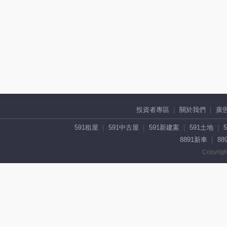
投資者專區
關於我們
廣
591租屋
591中古屋
591新建案
591土地
8891新車
88
Copyrigh