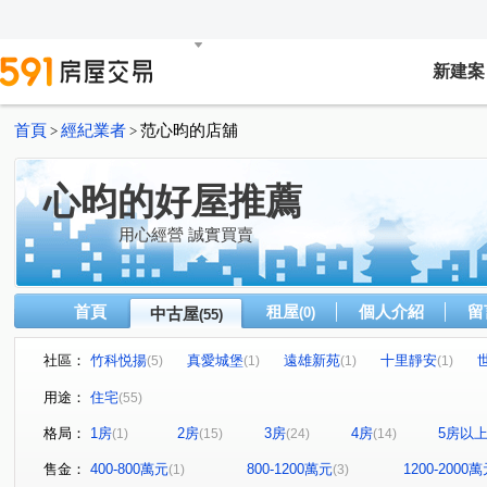
新建案
首頁
經紀業者
范心昀的店舖
>
>
心昀的好屋推薦
用心經營 誠實買賣
首頁
租屋
個人介紹
留
中古屋
(0)
(55)
社區：
竹科悦揚
真愛城堡
遠雄新苑
十里靜安
(5)
(1)
(1)
(1)
江山賦
移動方城
四季繪
鼎東賦
凱旋大
(1)
(1)
(1)
(1)
用途：
住宅
(55)
椰林花現
益欣sunny Q
合石一緒
富宇悅讀四
(1)
(1)
(1)
格局：
1房
2房
3房
4房
5房以
(1)
(15)
(24)
(14)
綠景莊園
有謙家園
日比谷
富宇文匯
築
(1)
(1)
(1)
(1)
大任與園
佳泰世紀城
環球市
宜誠日好
(1)
(3)
(2)
(1)
售金：
400-800萬元
800-1200萬元
1200-2000
(1)
(3)