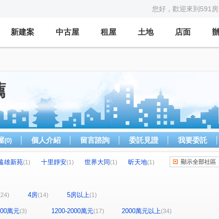
您好，歡迎來到591
新建案
中古屋
租屋
土地
店面
薦
屋
個人介紹
留言諮詢
委託見證
我要委託
(0)
遠雄新苑
十里靜安
世界大同
昕天地
顯示全部社區
(1)
(1)
(1)
(1)
季繪
鼎東賦
凱旋大地
寬禾
(1)
(1)
(1)
(1)
石一緒
富宇悅讀四季
昌隆廣場-上慶
(1)
(1)
(1)
4房
5房以上
(24)
(14)
(1)
日比谷
富宇文匯
築南大苑
九牧世家
(1)
(1)
(1)
(1)
環球市
宜誠日好
鼎風硯
椰城大樓
(2)
(1)
(1)
(1)
1200萬元
1200-2000萬元
2000萬元以上
(3)
(17)
(34)