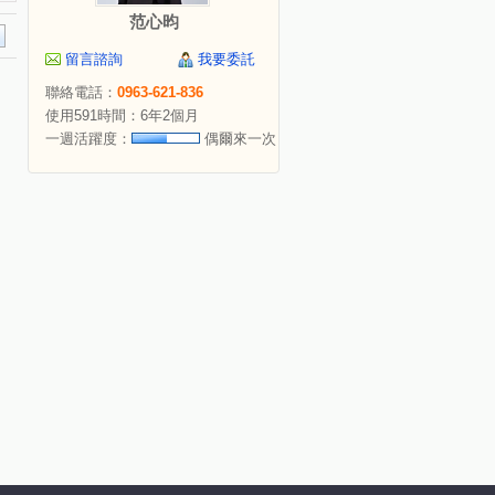
范心昀
留言諮詢
我要委託
聯絡電話：
0963-621-836
使用591時間：6年2個月
一週活躍度：
偶爾來一次