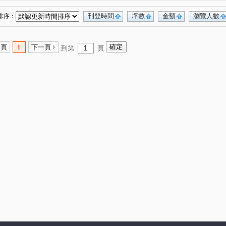
C區
宏道新竹帝寶8區2號(華廈區)
文鼎大苑
(1)
(1)
(1)
利豐御邸
名發 天琚
富廣和合
上境
(1)
(1)
(1)
(1)
刊登時間
坪數
金額
瀏覽人數
排序：
斯/美學苑
亞哥靜界
夏目漱石NO.5墅自慢
(1)
(1)
(1)
喬立璞山水
慈濟路
經國路三段
)
(1)
(6)
(1)
一頁
1
下一頁
到第
頁
世界街
文忠路
金雅東街
江山街
(1)
(1)
(1)
(1)
高鐵九路
康莊街
保泰二街
(1)
(1)
(1)
慈祥路
富強三街
員山
寶山路二段
(1)
(1)
(1)
(1)
復路
嘉興路
成功三路
十興路
(1)
(1)
(1)
(3)
一街
光復路一段
武陵路
雙林路一段
(1)
(1)
(3)
(1)
金雅七街
光明六路
興隆路三段
(1)
(1)
(1)
山路一段
經國路二段
大享路
(1)
(1)
(1)
北興路二段
(1)