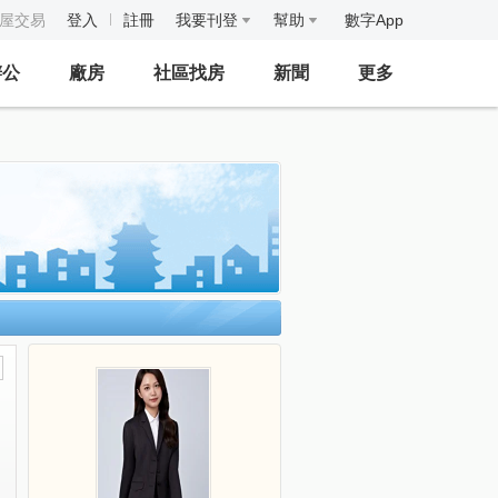
房屋交易
登入
註冊
我要刊登
幫助
數字App
辦公
廠房
社區找房
新聞
更多