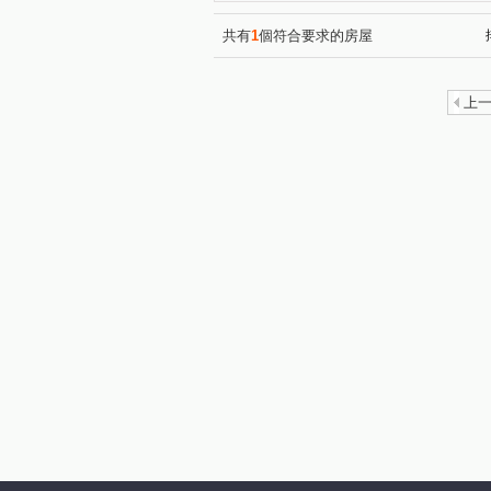
昌昕森林首席
國泰荷蘭村
(2)
椰林MIDO
昕景澤
(1)
(1)
共有
1
個符合要求的房屋
中山路一段228號
布達佩
(1)
寶佳奇磊
康禾晴園-透天
(1)
(1
上
大埔一街
龍山東路
(1)
(2)
中華路一段
新瀧一街
(1)
(1)
華興五街
勝利十五街
(1)
(1)
公北二路
南大路
光
(1)
(1)
光明路
科學路
嘉興
(2)
(1)
勝利八街一段
新光三街
(1)
(1)
和江街
嘉興二街
中
(1)
(1)
高鐵東二路
振興街
(1)
(1)