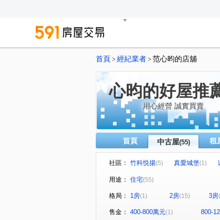
首頁
經紀業者
范心昀的店舖
>
>
心昀的好屋推
用心經營 誠實買賣
首頁
租
中古屋
(55)
社區：
竹科悦揚
真愛城堡
(5)
(1)
江山賦
移動方城
四
(1)
(1)
用途：
住宅
(55)
椰林花現
富春居
合
(1)
(1)
格局：
1房
2房
3房
(1)
(15)
綠景莊園
有謙家園
(1)
(1)
大任與園
(1)
佳泰世紀城
(3)
售金：
400-800萬元
800-
(1)