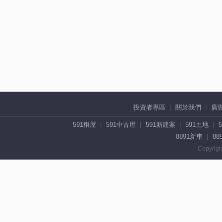
投資者專區
關於我們
廣
591租屋
591中古屋
591新建案
591土地
8891新車
88
Copyrigh