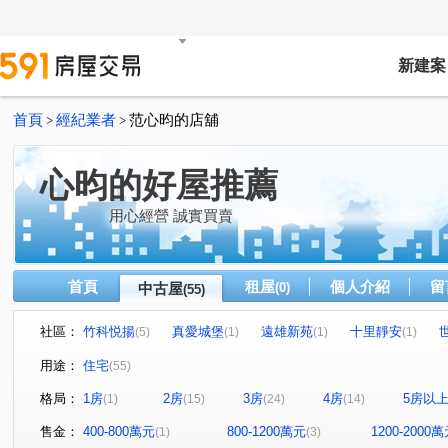
新建案
首頁
經紀業者
范心昀的店舖
>
>
心昀的好屋推薦
用心經營 誠實買賣
首頁
租屋
個人介紹
留
中古屋
(0)
(55)
社區：
竹科悦揚
真愛城堡
遠雄新苑
十里靜安
(5)
(1)
(1)
(1)
江山賦
移動方城
四季繪
鼎東賦
凱旋大
(1)
(1)
(1)
(1)
用途：
住宅
(55)
椰林花現
富春居
合石一緒
富宇悅讀四季
(1)
(1)
(1)
(1)
格局：
1房
2房
3房
4房
5房以
(1)
(15)
(24)
(14)
綠景莊園
有謙家園
日比谷
富宇文匯
築
(1)
(1)
(1)
(1)
大任與園
佳泰世紀城
環球市
宜誠日好
(1)
(3)
(2)
(1)
售金：
400-800萬元
800-1200萬元
1200-2000
(1)
(3)