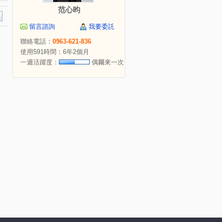
范心昀
留言諮詢
我要委託
聯絡電話：
0963-621-836
使用591時間：6年2個月
一週活躍度：
偶爾來一次