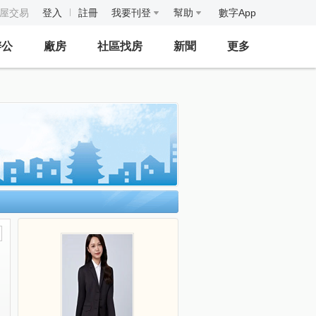
房屋交易
登入
註冊
我要刊登
幫助
數字App
辦公
廠房
社區找房
新聞
更多