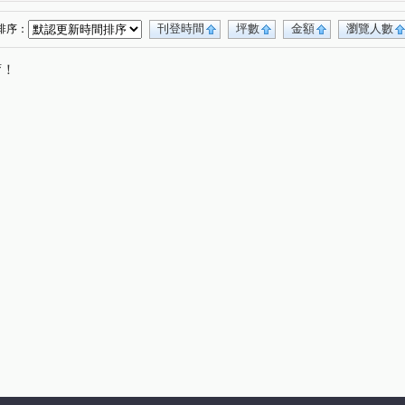
C區
宏道新竹帝寶8區2號(華廈區)
文鼎大苑
(1)
(1)
(1)
利豐御邸
名發 天琚
富廣和合
上境
(1)
(1)
(1)
(1)
刊登時間
坪數
金額
瀏覽人數
排序：
斯/美學苑
亞哥靜界
夏目漱石NO.5墅自慢
(1)
(1)
(1)
唷！
喬立璞山水
慈濟路
經國路三段
)
(1)
(5)
(1)
世界街
文忠路
金雅東街
江山街
(1)
(1)
(1)
(1)
高鐵九路
康莊街
保泰二街
(1)
(1)
(1)
勝利十五街
慈祥路
富強三街
員山
(1)
(1)
(1)
(1)
南大路
光復路
嘉興路
成功三路
(1)
(1)
(1)
(1)
路
嘉興一街
光復路一段
武陵路
(1)
(1)
(1)
(3)
新光三街
金雅七街
光明六路
(1)
(1)
(1)
(1)
嘉興二街
中山路一段
經國路二段
(1)
(1)
(1)
振興街
北興路二段
(1)
(1)