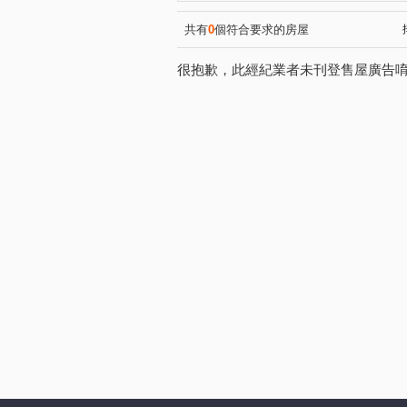
昌昕森林首席
國泰荷蘭村
(2)
椰林MIDO
昕景澤
(1)
(1)
共有
0
個符合要求的房屋
中山路一段228號
布達佩
(1)
很抱歉，此經紀業者未刊登售屋廣告
寶佳奇磊
康禾晴園-透天
(1)
(1
大埔一街
龍山東路
(1)
(2)
中華路一段
新瀧一街
(1)
(1)
華興五街
新瀧五街
(1)
(1)
寶山路二段
公北二路
(1)
(1)
十興路
光明路
科學
(3)
(2)
雙林路一段
勝利八街一段
(1)
興隆路三段
和江街
(1)
(1)
大享路
高鐵東二路
(1)
(1)