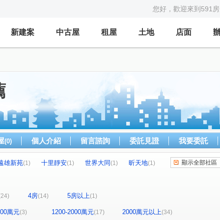
您好，歡迎來到591
新建案
中古屋
租屋
土地
店面
薦
屋
個人介紹
留言諮詢
委託見證
我要委託
(0)
遠雄新苑
十里靜安
世界大同
昕天地
顯示全部社區
(1)
(1)
(1)
(1)
季繪
鼎東賦
凱旋大地
寬禾
(1)
(1)
(1)
(1)
合石一緒
富宇悅讀四季
昌隆廣場-上慶
(1)
(1)
(1)
4房
5房以上
(24)
(14)
(1)
日比谷
富宇文匯
築南大苑
九牧世家
(1)
(1)
(1)
(1)
環球市
宜誠日好
鼎風硯
椰城大樓
(2)
(1)
(1)
(1)
1200萬元
1200-2000萬元
2000萬元以上
(3)
(17)
(34)