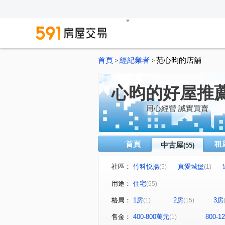
首頁
經紀業者
范心昀的店舖
>
>
心昀的好屋推
用心經營 誠實買賣
首頁
租
中古屋
(55)
社區：
竹科悦揚
真愛城堡
(5)
(1)
江山賦
移動方城
四
(1)
(1)
用途：
住宅
(55)
椰林花現
益欣sunny Q
(1)
(1)
格局：
1房
2房
3房
(1)
(15)
綠景莊園
有謙家園
(1)
(1)
大任與園
佳泰世紀城
(1)
(3)
售金：
400-800萬元
800-
(1)