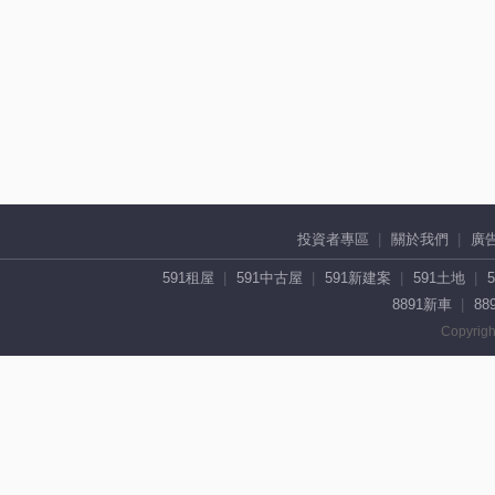
投資者專區
關於我們
廣
591租屋
591中古屋
591新建案
591土地
8891新車
88
Copyrigh