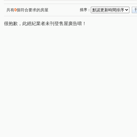
昌昕森林首席
國泰荷蘭村C區
宏道新竹帝寶8區2號(
(2)
(1)
椰林MIDO
昕景澤
利豐御邸
名發 天琚
(1)
(1)
(1)
(1)
共有
0
個符合要求的房屋
排序：
中山路一段228號
布達佩斯/美學苑
亞哥靜界
(1)
(1)
(1)
很抱歉，此經紀業者未刊登售屋廣告唷！
寶佳奇磊
康禾晴園-透天
喬立璞山水
慈濟路
(1)
(1)
(1)
(5)
大埔一街
龍山東路
世界街
文忠路
金雅
(1)
(2)
(1)
(1)
中華路一段
新瀧一街
高鐵九路
康莊街
(1)
(1)
(1)
(1)
華興五街
新瀧五街
勝利十五街
慈祥路
(1)
(1)
(1)
(1)
寶山路二段
公北二路
南大路
光復路
嘉
(1)
(1)
(1)
(1)
十興路
光明路
科學路
嘉興一街
光復路
(3)
(2)
(1)
(1)
雙林路一段
勝利八街一段
新光三街
金雅七街
(1)
(1)
(1)
(
興隆路三段
和江街
嘉興二街
中山路一段
(1)
(1)
(1)
(1)
大享路
高鐵東二路
振興街
北興路二段
(1)
(1)
(1)
(1)