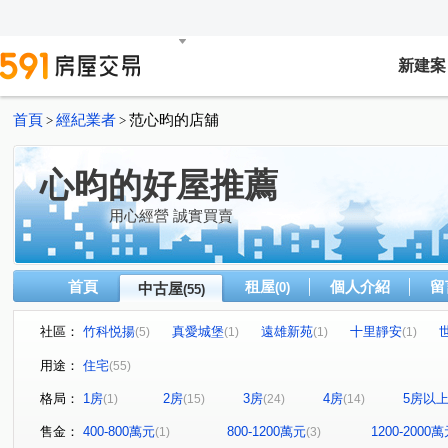
新建案
首頁
經紀業者
范心昀的店舖
>
>
心昀的好屋推薦
用心經營 誠實買賣
首頁
租屋
個人介紹
留
中古屋
(0)
(55)
社區：
竹科悦揚
真愛城堡
遠雄新苑
十里靜安
(5)
(1)
(1)
(1)
江山賦
移動方城
四季繪
鼎東賦
凱旋大
(1)
(1)
(1)
(1)
用途：
住宅
(55)
椰林花現
益欣sunny Q
合石一緒
富宇悅讀四
(1)
(1)
(1)
格局：
1房
2房
3房
4房
5房以
(1)
(15)
(24)
(14)
綠景莊園
有謙家園
日比谷
富宇文匯
築
(1)
(1)
(1)
(1)
大任與園
佳泰世紀城
環球市
宜誠日好
(1)
(3)
(2)
(1)
售金：
400-800萬元
800-1200萬元
1200-2000
(1)
(3)