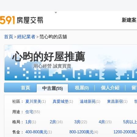
新建案
首頁
經紀業者
范心昀的店舖
>
>
心昀的好屋推薦
用心經營 誠實買賣
首頁
租屋
個人介紹
留
中古屋
(0)
(55)
社區：
夏川里美
真愛城堡
遠雄新苑
東昌新宿
(1)
(1)
(1)
(1)
竹科悦揚
江山賦
移動方城
四季繪
鼎東
(3)
(1)
(1)
(1)
用途：
住宅
(55)
寬禾
椰林花現
益欣sunny Q
合石一緒
(1)
(1)
(1)
(1)
格局：
1房
2房
3房
4房
5房以
(1)
(16)
(22)
(15)
昌隆廣場-上慶
綠景莊園
有謙家園
日比谷
(1)
(1)
(1)
(1)
築南大苑
九牧世家
大任與園
佳泰世紀城
(1)
(1)
(1)
(3)
售金：
400-800萬元
800-1200萬元
1200-2000
(1)
(4)