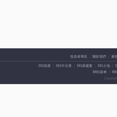
投資者專區
關於我們
廣
591租屋
591中古屋
591新建案
591土地
8891新車
88
Copyrigh