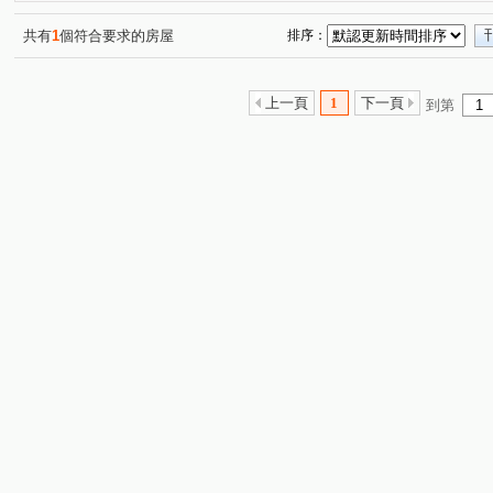
宜誠日好
鼎風硯
椰城大樓
昌昕森林首席
(1)
(1)
(1)
(2)
宏道新竹帝寶8區2號(華廈區)
文鼎大苑
椰林MIDO
(1)
(1)
(1
共有
1
個符合要求的房屋
排序：
利豐御邸
名發 天琚
富廣和合
上境
中山
(1)
(1)
(1)
(1)
布達佩斯/美學苑
亞哥靜界
夏目漱石NO.5墅自慢
(1)
(1)
(1)
上一頁
1
下一頁
到第
康禾晴園-透天
喬立璞山水
東京六本木
埔頂一
(1)
(1)
(1)
大埔一街
安宅一街
世界街
文忠路
金雅
(1)
(1)
(1)
(1)
江山街
中華路一段
新瀧一街
高鐵九路
(1)
(1)
(1)
(1)
華興五街
新瀧五街
勝利十五街
慈祥路
(1)
(1)
(1)
(1)
寶山路二段
公北二路
南大路
光復路
嘉
(1)
(1)
(1)
(1)
十興路
光明路
科學路
嘉興一街
光復路
(3)
(2)
(1)
(1)
雙林路一段
勝利八街一段
新光三街
金雅七街
(1)
(1)
(1)
(
興隆路三段
(1)
和江街
嘉興二街
中山路一段
(1)
(1)
(1)
龍山東路
大享路
高鐵東二路
振興街
北
(1)
(1)
(1)
(1)
關新東路
(1)