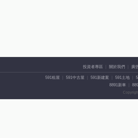
投資者專區
關於我們
廣
591租屋
591中古屋
591新建案
591土地
8891新車
88
Copyrigh