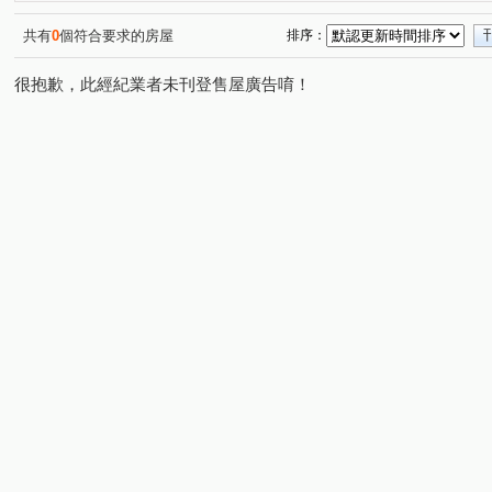
昌昕森林首席
國泰荷蘭村C區
宏道新竹帝寶8區2號(
(2)
(1)
椰林MIDO
昕景澤
利豐御邸
名發 天琚
(1)
(1)
(1)
(1)
共有
0
個符合要求的房屋
排序：
中山路一段228號
布達佩斯/美學苑
亞哥靜界
(1)
(1)
(1)
很抱歉，此經紀業者未刊登售屋廣告唷！
寶佳奇磊
康禾晴園-透天
喬立璞山水
慈濟路
(1)
(1)
(1)
(5)
大埔一街
龍山東路
世界街
文忠路
金雅
(1)
(2)
(1)
(1)
中華路一段
新瀧一街
高鐵九路
康莊街
(1)
(1)
(1)
(1)
華興五街
新瀧五街
勝利十五街
慈祥路
(1)
(1)
(1)
(1)
寶山路二段
公北二路
南大路
光復路
嘉
(1)
(1)
(1)
(1)
十興路
光明路
科學路
嘉興一街
光復路
(3)
(2)
(1)
(1)
雙林路一段
勝利八街一段
新光三街
金雅七街
(1)
(1)
(1)
(
興隆路三段
和江街
嘉興二街
中山路一段
(1)
(1)
(1)
(1)
大享路
高鐵東二路
振興街
北興路二段
(1)
(1)
(1)
(1)