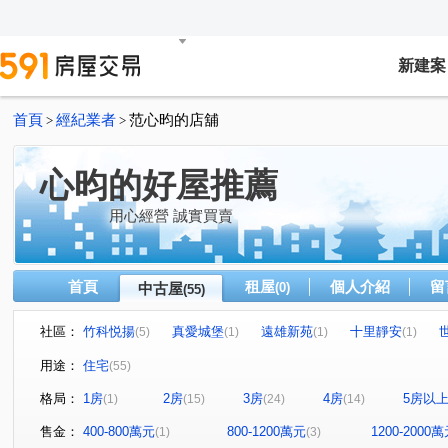
新建案
首頁
經紀業者
范心昀的店舖
>
>
心昀的好屋推薦
用心經營 誠實買賣
首頁
租屋
個人介紹
留
中古屋
(0)
(55)
社區：
竹科悦揚
真愛城堡
遠雄新苑
十里靜安
(5)
(1)
(1)
(1)
江山賦
移動方城
四季繪
鼎東賦
凱旋大
(1)
(1)
(1)
(1)
用途：
住宅
(55)
椰林花現
益欣sunny Q
合石一緒
富宇悅讀四
(1)
(1)
(1)
格局：
1房
2房
3房
4房
5房以
(1)
(15)
(24)
(14)
綠景莊園
有謙家園
日比谷
富宇文匯
築
(1)
(1)
(1)
(1)
大任與園
佳泰世紀城
環球市
宜誠日好
(1)
(3)
(2)
(1)
售金：
400-800萬元
800-1200萬元
1200-2000
(1)
(3)