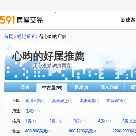
新建案
首頁
經紀業者
范心昀的店舖
>
>
心昀的好屋推薦
用心經營 誠實買賣
首頁
租屋
個人介紹
留
中古屋
(0)
(55)
社區：
夏川里美
真愛城堡
遠雄新苑
東昌新宿
(1)
(1)
(1)
(1)
竹科悦揚
江山賦
移動方城
四季繪
鼎東
(3)
(1)
(1)
(1)
用途：
住宅
(55)
寬禾
椰林花現
益欣sunny Q
合石一緒
(1)
(1)
(1)
(1)
格局：
1房
2房
3房
4房
5房以
(1)
(16)
(22)
(15)
昌隆廣場-上慶
綠景莊園
有謙家園
日比谷
(1)
(1)
(1)
(1)
築南大苑
九牧世家
大任與園
佳泰世紀城
(1)
(1)
(1)
(3)
售金：
400-800萬元
800-1200萬元
1200-2000
(1)
(4)