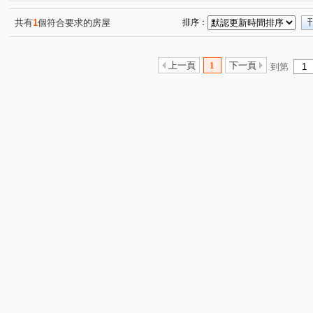
宜誠日好
鼎風硯
椰城大樓
昌昕森林首席
(1)
(1)
(1)
(2)
宏道新竹帝寶8區2號(華廈區)
文鼎大苑
椰林MIDO
(1)
(1)
(1
共有
1
個符合要求的房屋
排序：
利豐御邸
名發 天琚
富廣和合
上境
中山
(1)
(1)
(1)
(1)
布達佩斯/美學苑
亞哥靜界
夏目漱石NO.5墅自慢
(1)
(1)
(1)
上一頁
1
下一頁
到第
康禾晴園-透天
喬立璞山水
東京六本木
埔頂一
(1)
(1)
(1)
大埔一街
安宅一街
世界街
文忠路
金雅
(1)
(1)
(1)
(1)
江山街
中華路一段
新瀧一街
高鐵九路
(1)
(1)
(1)
(1)
華興五街
新瀧五街
勝利十五街
慈祥路
(1)
(1)
(1)
(1)
寶山路二段
公北二路
南大路
光復路
嘉
(1)
(1)
(1)
(1)
十興路
光明路
科學路
嘉興一街
光復路
(3)
(2)
(1)
(1)
雙林路一段
勝利八街一段
新光三街
金雅七街
(1)
(1)
(1)
(
興隆路三段
和江街
嘉興二街
中山路一段
(1)
(1)
(1)
(1)
龍山東路
大享路
高鐵東二路
振興街
北
(1)
(1)
(1)
(1)
關新東路
(1)