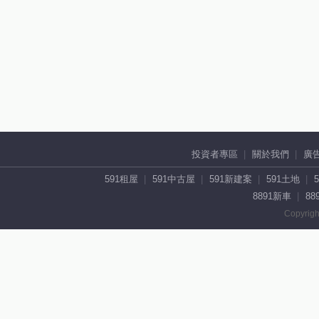
投資者專區
關於我們
廣
591租屋
591中古屋
591新建案
591土地
8891新車
88
Copyrigh