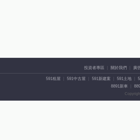
投資者專區
關於我們
廣
591租屋
591中古屋
591新建案
591土地
8891新車
88
Copyrigh