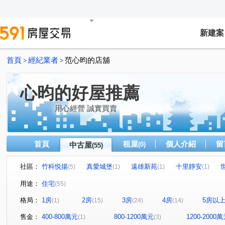
新建案
首頁
經紀業者
范心昀的店舖
>
>
心昀的好屋推薦
用心經營 誠實買賣
首頁
租屋
個人介紹
留
中古屋
(0)
(55)
社區：
竹科悦揚
真愛城堡
遠雄新苑
十里靜安
(5)
(1)
(1)
(1)
江山賦
移動方城
四季繪
鼎東賦
凱旋大
(1)
(1)
(1)
(1)
用途：
住宅
(55)
椰林花現
益欣sunny Q
合石一緒
富宇悅讀四
(1)
(1)
(1)
格局：
1房
2房
3房
4房
5房以
(1)
(15)
(24)
(14)
綠景莊園
有謙家園
日比谷
富宇文匯
築
(1)
(1)
(1)
(1)
大任與園
佳泰世紀城
環球市
宜誠日好
(1)
(3)
(2)
(1)
售金：
400-800萬元
800-1200萬元
1200-2000
(1)
(3)