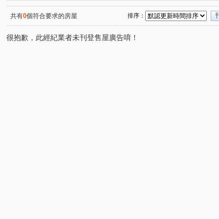
昌昕森林首席
國泰荷蘭村C區
宏道新竹帝寶8區2號(
(2)
(1)
椰林MIDO
昕景澤
利豐御邸
名發 天琚
(1)
(1)
(1)
(1)
共有
0
個符合要求的房屋
排序：
中山路一段228號
布達佩斯/美學苑
亞哥靜界
(1)
(1)
(1)
很抱歉，此經紀業者未刊登售屋廣告唷！
寶佳奇磊
康禾晴園-透天
喬立璞山水
慈濟路
(1)
(1)
(1)
(5)
大埔一街
龍山東路
世界街
文忠路
金雅
(1)
(2)
(1)
(1)
中華路一段
新瀧一街
高鐵九路
康莊街
(1)
(1)
(1)
(1)
華興五街
新瀧五街
勝利十五街
慈祥路
(1)
(1)
(1)
(1)
寶山路二段
公北二路
南大路
光復路
嘉
(1)
(1)
(1)
(1)
十興路
光明路
科學路
嘉興一街
光復路
(3)
(2)
(1)
(1)
雙林路一段
勝利八街一段
新光三街
金雅七街
(1)
(1)
(1)
(
興隆路三段
和江街
嘉興二街
中山路一段
(1)
(1)
(1)
(1)
大享路
高鐵東二路
振興街
北興路二段
(1)
(1)
(1)
(1)