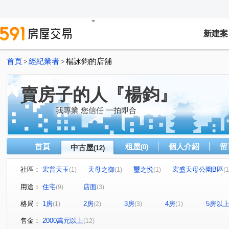
新建案
首頁
經紀業者
楊詠鈞的店舖
>
>
賣房子的人『楊鈞』
我專業 您信任 一拍即合
首頁
租屋
個人介紹
留
中古屋
(0)
(12)
社區：
宏普天玉
天母之御
璽之悦
宏盛天母公園B區
(1)
(1)
(1)
(1
雨聲街
通河街
克強路
芝玉路一段
南京
(1)
(1)
(1)
(1)
用途：
住宅
店面
(9)
(3)
中山北路七段
重慶北路四段
玉龍路
思源路
(1)
(1)
(1)
(1)
格局：
1房
2房
3房
4房
5房以
(1)
(2)
(3)
(1)
中山北路七段
(1)
售金：
2000萬元以上
(12)