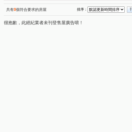
共有
0
個符合要求的房屋
排序：
很抱歉，此經紀業者未刊登售屋廣告唷！