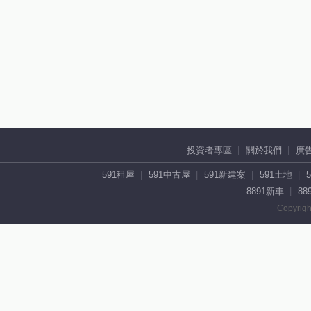
投資者專區
關於我們
廣
591租屋
591中古屋
591新建案
591土地
8891新車
88
Copyrigh