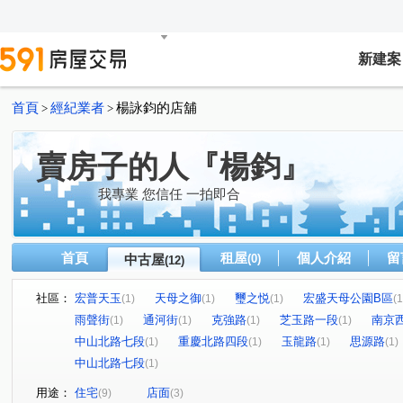
新建案
首頁
經紀業者
楊詠鈞的店舖
>
>
賣房子的人『楊鈞』
我專業 您信任 一拍即合
首頁
租屋
個人介紹
留
中古屋
(0)
(12)
社區：
宏普天玉
天母之御
璽之悦
宏盛天母公園B區
(1)
(1)
(1)
(1
雨聲街
通河街
克強路
芝玉路一段
南京
(1)
(1)
(1)
(1)
中山北路七段
重慶北路四段
玉龍路
思源路
(1)
(1)
(1)
(1)
中山北路七段
(1)
用途：
住宅
店面
(9)
(3)