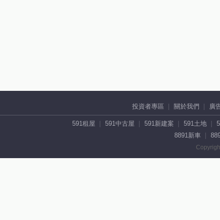
投資者專區
關於我們
廣
591租屋
591中古屋
591新建案
591土地
8891新車
88
Copyrigh