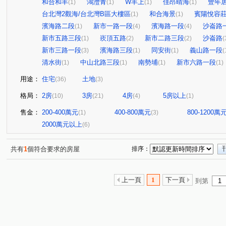
和合和丰
鴻灃青
W丰上
佳昂晴海
豐年
(1)
(1)
(1)
(1)
台北灣2觀海/台北灣B區大樓區
和合海景
賓陽悅容
(1)
(1)
濱海路二段
新市一路一段
濱海路一段
沙崙路
(1)
(4)
(4)
新市五路三段
崁頂五路
新市二路三段
沙崙路
(1)
(2)
(2)
(
新市三路一段
濱海路三段
同安街
義山路一段
(3)
(1)
(1)
(
清水街
中山北路三段
南勢埔
新市六路一段
(1)
(1)
(1)
(1)
用途：
住宅
土地
(36)
(3)
格局：
2房
3房
4房
5房以上
(10)
(21)
(4)
(1)
售金：
200-400萬元
400-800萬元
800-1200萬
(1)
(3)
2000萬元以上
(6)
共有
1
個符合要求的房屋
排序：
上一頁
1
下一頁
到第