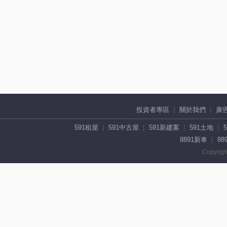
投資者專區
關於我們
廣
591租屋
591中古屋
591新建案
591土地
8891新車
88
Copyrigh