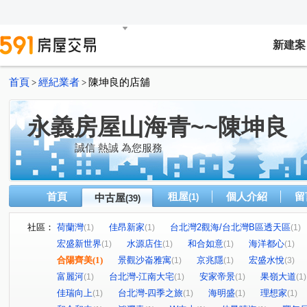
新建案
首頁
經紀業者
陳坤良的店舖
>
>
永義房屋山海青~~陳坤良
誠信 熱誠 為您服務
首頁
租屋
個人介紹
留
中古屋
(1)
(39)
社區：
荷蘭灣
佳昂新家
台北灣2觀海/台北灣B區透天區
(1)
(1)
(1)
宏盛新世界
水源店住
和合如意
海洋都心
(1)
(1)
(1)
(1)
合陽齊美
(1)
景觀沙崙雅寓
京兆隱
宏盛水悅
(1)
(1)
(3)
富麗河
台北灣-江南大宅
安家帝景
果嶺大道
(1)
(1)
(1)
(1)
佳瑞向上
台北灣-四季之旅
海明盛
理想家
(1)
(1)
(1)
(1)