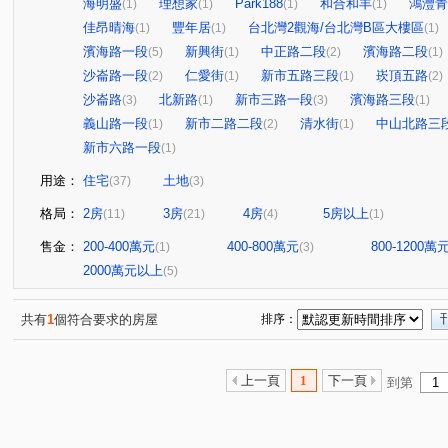
海明盛
理想家
Park188
和合和丰
鴻灃青
(1)
(1)
(1)
(1)
佳昂晴海
豐年居
台北灣2觀海/台北灣B區大樓區
(1)
(1)
(1)
濱海路一段
新興街
中正路二段
濱海路二段
(5)
(1)
(2)
(1)
沙崙路一段
仁愛街
新市五路三段
崁頂五路
(2)
(1)
(1)
(2)
沙崙路
北新路
新市三路一段
濱海路三段
(3)
(1)
(3)
(1)
義山路一段
新市二路二段
清水街
中山北路三
(1)
(2)
(1)
新市六路一段
(1)
用途：
住宅
土地
(37)
(3)
格局：
2房
3房
4房
5房以上
(11)
(21)
(4)
(1)
售金：
200-400萬元
400-800萬元
800-1200萬
(1)
(3)
2000萬元以上
(5)
共有
1
個符合要求的房屋
排序：
上一頁
1
下一頁
到第