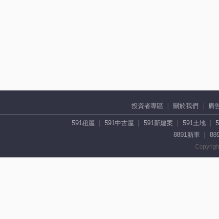
投資者專區
關於我們
廣
591租屋
591中古屋
591新建案
591土地
8891新車
88
Copyrigh