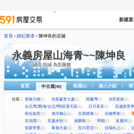
新建案
首頁
經紀業者
陳坤良的店舖
>
>
永義房屋山海青~~陳坤良
誠信 熱誠 為您服務
首頁
租屋
個人介紹
留
中古屋
(1)
(40)
社區：
里御大砌
登星豪景大廈
荷蘭灣
佳昂新家
(1)
(1)
(1)
(1)
台北灣2觀海/台北灣B區透天區
日月星辰
宏盛新世
(1)
(1)
和合如意
海洋都心
京美晴海
合陽齊美
(1)
(1)
(1)
(1)
京兆隱
宏盛水悅
福樂家
琴朗
富麗河
(1)
(3)
(1)
(1)
(1)
安家帝景
果嶺大道
百川雲頂
佳瑞向上
(1)
(1)
(1)
(1)