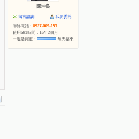
陳坤良
留言諮詢
我要委託
聯絡電話：
0927-009-153
使用591時間：16年2個月
一週活躍度：
每天都來