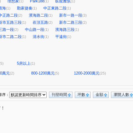
理想家
Park188
臥龍雅筑
)
(1)
(1)
(1)
晴海
勤家捷奏
中正東路二段
(1)
(1)
(1)
中正路二段
濱海路二段
新市一路一段
(2)
(1)
(3)
新市五路三段
崁頂五路
新市二路三段
(1)
(2)
(2)
三路一段
中山路一段
濱海路三段
(2)
(1)
(1)
新市二路二段
清水街
平遠街
(1)
(1)
(1)
5房以上
(5)
(1)
800萬元
800-1200萬元
1200-2000萬元
(2)
(5)
(25)
刊登時間
坪數
金額
瀏覽人數
排序：
唷！