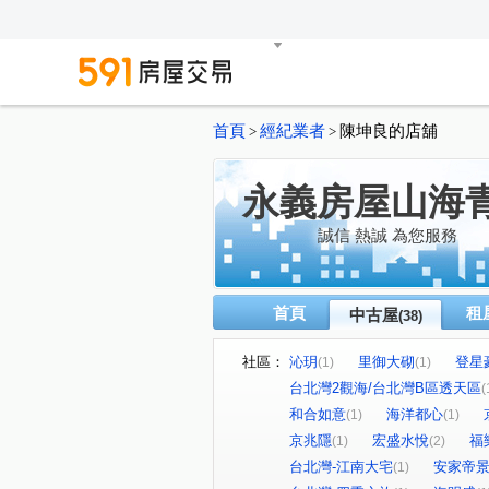
首頁
經紀業者
陳坤良的店舖
>
>
永義房屋山海青
誠信 熱誠 為您服務
首頁
租
中古屋
(38)
社區：
沁玥
里御大砌
登星
(1)
(1)
台北灣2觀海/台北灣B區透天區
(
和合如意
海洋都心
(1)
(1)
京兆隱
宏盛水悅
福
(1)
(2)
台北灣-江南大宅
安家帝
(1)