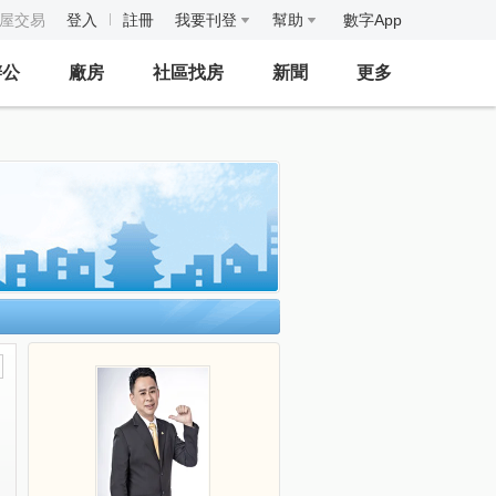
房屋交易
登入
註冊
我要刊登
幫助
數字App
辦公
廠房
社區找房
新聞
更多