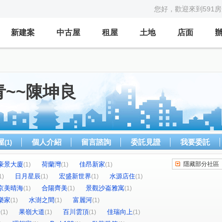
您好，歡迎來到591
新建案
中古屋
租屋
土地
店面
~~陳坤良
屋
個人介紹
留言諮詢
委託見證
我要委託
(1)
豪景大廈
荷蘭灣
佳昂新家
隱藏部分社區
(1)
(1)
(1)
日月星辰
宏盛新世界
水源店住
1)
(1)
(1)
(1)
京美晴海
合陽齊美
景觀沙崙雅寓
(1)
(1)
(1)
樂家
水澍之間
富麗河
(1)
(1)
(1)
景
果嶺大道
百川雲頂
佳瑞向上
(1)
(1)
(1)
(1)