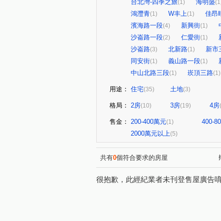
台北灣-四季之旅
海明盛
(1)
(1
鴻灃青
W丰上
佳昂
(1)
(1)
濱海路一段
新興街
(4)
(1)
沙崙路一段
仁愛街
(2)
(1)
沙崙路
北新路
新市
(3)
(1)
同安街
義山路一段
(1)
(1)
中山北路三段
崁頂三路
(1)
(1)
用途：
住宅
土地
(35)
(3)
格局：
2房
3房
4房
(10)
(19)
售金：
200-400萬元
400-
(1)
2000萬元以上
(5)
共有
0
個符合要求的房屋
很抱歉，此經紀業者未刊登售屋廣告