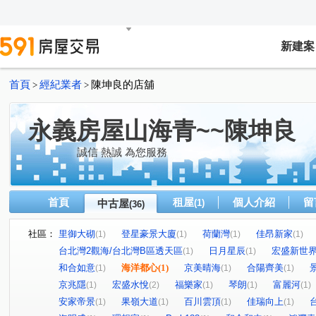
新建案
首頁
經紀業者
陳坤良的店舖
>
>
永義房屋山海青~~陳坤良
誠信 熱誠 為您服務
首頁
租屋
個人介紹
留
中古屋
(1)
(36)
社區：
里御大砌
登星豪景大廈
荷蘭灣
佳昂新家
(1)
(1)
(1)
(1)
台北灣2觀海/台北灣B區透天區
日月星辰
宏盛新世
(1)
(1)
和合如意
海洋都心
(1)
京美晴海
合陽齊美
(1)
(1)
(1)
京兆隱
宏盛水悅
福樂家
琴朗
富麗河
(1)
(2)
(1)
(1)
(1)
安家帝景
果嶺大道
百川雲頂
佳瑞向上
(1)
(1)
(1)
(1)