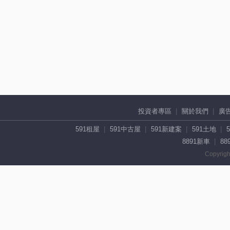
投資者專區
關於我們
廣
591租屋
591中古屋
591新建案
591土地
8891新車
88
Copyrigh