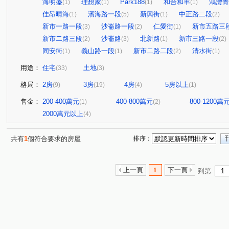
海明盛
理想家
Park188
和合和丰
鴻灃青
(1)
(1)
(1)
(1)
佳昂晴海
濱海路一段
新興街
中正路二段
(1)
(5)
(1)
(2)
新市一路一段
沙崙路一段
仁愛街
新市五路三
(3)
(2)
(1)
新市二路三段
沙崙路
北新路
新市三路一段
(2)
(3)
(1)
(2)
同安街
義山路一段
新市二路二段
清水街
(1)
(1)
(2)
(1)
用途：
住宅
土地
(33)
(3)
格局：
2房
3房
4房
5房以上
(9)
(19)
(4)
(1)
售金：
200-400萬元
400-800萬元
800-1200萬
(1)
(2)
2000萬元以上
(4)
共有
1
個符合要求的房屋
排序：
上一頁
1
下一頁
到第