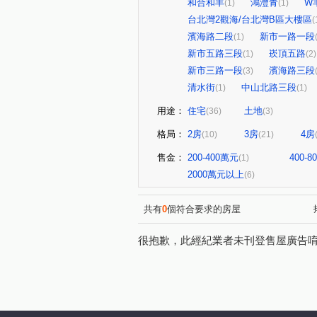
和合和丰
鴻灃青
W
(1)
(1)
台北灣2觀海/台北灣B區大樓區
(
濱海路二段
新市一路一段
(1)
新市五路三段
崁頂五路
(1)
(2)
新市三路一段
濱海路三段
(3)
清水街
中山北路三段
(1)
(1)
用途：
住宅
土地
(36)
(3)
格局：
2房
3房
4房
(10)
(21)
售金：
200-400萬元
400-
(1)
2000萬元以上
(6)
共有
0
個符合要求的房屋
很抱歉，此經紀業者未刊登售屋廣告