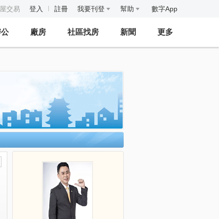
房屋交易
登入
註冊
我要刊登
幫助
數字App
辦公
廠房
社區找房
新聞
更多