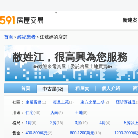
新建案
首頁
經紀業者
江毓婷的店舖
>
>
敝姓江，很高興為您服務
🏡歡迎來電賞屋｜委託房屋土地買賣🏡
首頁
租屋
個人介紹
留
中古屋
(0)
(62)
社區：
京耀富達
復旦上苑
東方之星二期
亞昕喜徠登
(1)
(1)
(2)
(
湖適居
大學之道三期
美麗家園
鴻築吾江
(1)
(1)
(1)
(1)
用途：
住宅
店面
土地
(48)
(5)
(8)
和峻臻美
凱悅假期
皇家美墅
鼎藏學苑
(1)
(1)
(1)
(1)
格局：
1房
2房
3房
4房
5房以
(6)
(18)
(19)
(4)
民權極景
城上水美
泊林
豐悦
中悅桂冠
(1)
(1)
(1)
(1)
大睦站前首席
鼎藏璞麗
綠園春曉B區
遠雄龍
(1)
(1)
(1)
售金：
400-800萬元
800-1200萬元
1200-2000
(2)
(18)