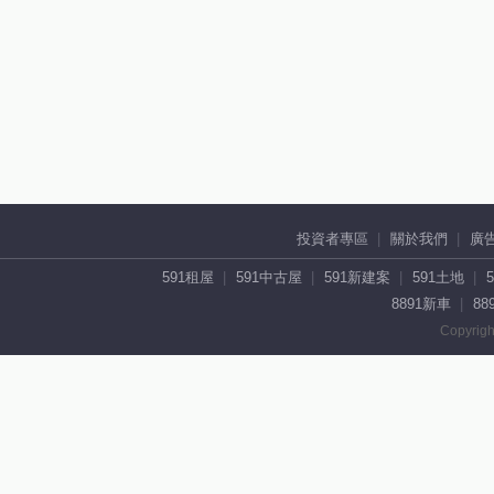
投資者專區
關於我們
廣
591租屋
591中古屋
591新建案
591土地
8891新車
88
Copyrigh