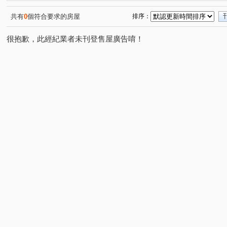
匯東方
滙盈 雲起時
名翔福園
阿麗拉
亞
(1)
(1)
(1)
(1)
櫻花樸心匯
華登御墅
宜雄丰賦
日和國際大亨
(1)
(1)
(1)
(
共有
0
個符合要求的房屋
排序：
微笑城堡
文華新站
NY好漾
慶賀天璞
廣
(1)
(1)
(1)
(1)
很抱歉，此經紀業者未刊登售屋廣告唷！
上海路
高鐵站前路
永泰路
中興街
四維
(2)
(3)
(1)
(1)
金山街
萬安街
延平路二段
廣泰路
松信
(1)
(1)
(2)
(3)
學一街
日星街
和平路
金山街
忠孝東路
(1)
(1)
(1)
(1)
民權路
月眉路三段
環南路二段
青峰路二段
(1)
(1)
(1)
(1)
吳厝路
中正三路
元化路二段
中正路
高
(1)
(2)
(1)
(1)
龍陵路
福嶺路
金溪路
三樂三街
濱海路
(1)
(1)
(1)
(1)
中山北路一段
延平路三段
中山南路
中園路二
(1)
(1)
(1)
中豐路南勢一段
中正路
長慶三街
長興街
(1)
(1)
(1)
(1)
松義二街
松平路
(1)
(1)