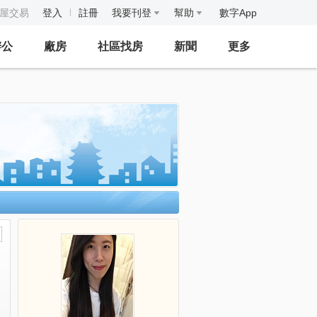
房屋交易
登入
註冊
我要刊登
幫助
數字App
辦公
廠房
社區找房
新聞
更多