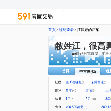
首頁
經紀業者
江毓婷的店舖
>
>
敝姓江，很高
🏡歡迎來電賞屋｜委託
首頁
租
中古屋
(63)
社區：
亞昕喜徠登
京耀富達
(4)
(1)
湖適居
大學之道三期
(1)
(1)
用途：
住宅
店面
土
(49)
(5)
和峻臻美
凱悅假期
(1)
(1)
格局：
1房
2房
3房
(6)
(18)
民權極景
城上水美
(1)
(1)
大睦站前首席
鼎藏璞麗
(1)
(1)
售金：
400-800萬元
800-
(2)