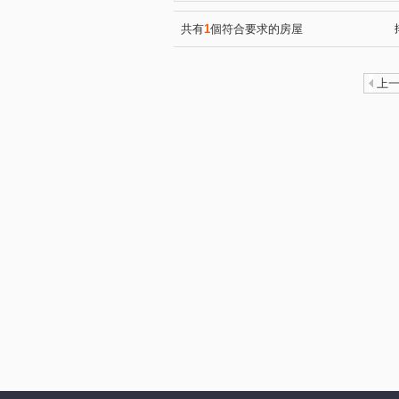
匯東方
滙盈 雲起時
(1)
(1)
櫻花樸心匯
華登御墅
(1)
(1)
共有
1
個符合要求的房屋
微笑城堡
文華新站
(1)
(1)
復旦路
上海路
永泰
(1)
(2)
上
金山街
萬安街
延平
(1)
(1)
學一街
日星街
和平
(1)
(1)
民權路
月眉路三段
(1)
(1)
吳厝路
中正三路
元
(1)
(2)
龍陵路
福嶺路
金溪
(1)
(1)
中山北路一段
延平路三段
(1)
中豐路南勢一段
中正路
(1)
(1)
松義二街
松平路
(1)
(1)