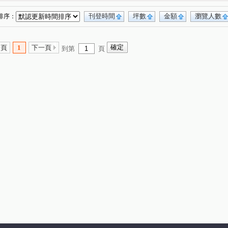
名翔福園
阿麗拉
亞爵麗緻
和發學悅
(1)
(1)
(1)
(1)
宜雄丰賦
日和國際大亨
AiCITY樂捷市
(1)
(1)
(1)
刊登時間
坪數
金額
瀏覽人數
排序：
NY好漾
慶賀天璞
高鐵站前路
廣達街
(1)
(1)
(4)
(1)
路
中興街
四維路
德明路
(1)
(1)
(1)
(1)
一頁
1
下一頁
到第
頁
路二段
廣泰路
松信路
新農街
(2)
(3)
(1)
(1)
路
金山街
忠孝東路四段
復旦路二段
(1)
(1)
(1)
(1)
環南路二段
青峰路二段
南安路
(1)
(1)
(1)
化路二段
中正路
高鵬路
龍岡路三段
(1)
(1)
(1)
(1)
路
三樂三街
濱海路永安段
自強一路
(1)
(1)
(1)
(1)
中山南路
中園路二段
(1)
(1)
(1)
長慶三街
長興街
振平街
(1)
(1)
(1)