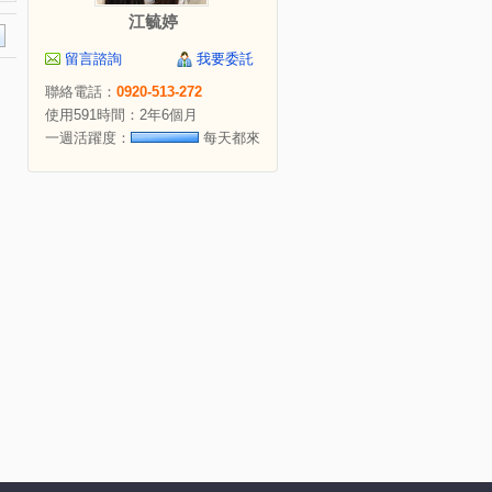
江毓婷
留言諮詢
我要委託
聯絡電話：
0920-513-272
使用591時間：2年6個月
一週活躍度：
每天都來