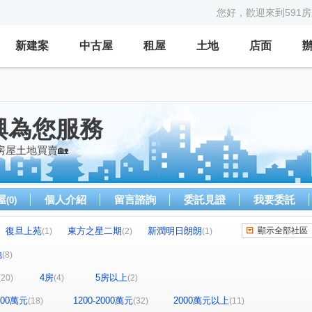
您好，歡迎來到591
新建案
中古屋
租屋
土地
店面
興為您服務
房屋土地買賣🏡
屋
個人介紹
留言諮詢
委託見證
我要委託
(0)
復旦上苑
東方之星二期
新潤明日朗朗
顯示全部社區
(1)
(2)
(1)
美麗家園
鴻築吾江
易家寬禾
(1)
(1)
(1)
地
(8)
皇家美墅
鼎藏學苑
翠亨御園
(1)
(1)
(1)
4房
5房以上
(20)
(4)
(2)
泊林
豐悦
中悅桂冠大樓
(1)
(1)
(1)
綠園春曉B區
遠雄龍岡
鵬程萬里
(1)
(2)
(1)
1200萬元
1200-2000萬元
2000萬元以上
(18)
(32)
(11)