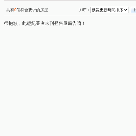
匯東方
滙盈 雲起時
名翔福園
阿麗拉
亞
(1)
(1)
(1)
(1)
櫻花樸心匯
華登御墅
宜雄丰賦
日和國際大亨
(1)
(1)
(1)
(
共有
0
個符合要求的房屋
排序：
微笑城堡
文華新站
NY好漾
慶賀天璞
高
(1)
(1)
(1)
(1)
很抱歉，此經紀業者未刊登售屋廣告唷！
復旦路
上海路
永泰路
中興街
四維路
(1)
(2)
(1)
(1)
(1)
金山街
萬安街
延平路二段
廣泰路
松信
(1)
(1)
(2)
(3)
學一街
日星街
和平路
金山街
忠孝東路
(1)
(1)
(1)
(1)
民權路
月眉路三段
環南路二段
青峰路二段
(1)
(1)
(1)
(1)
吳厝路
中正三路
元化路二段
中正路
高
(1)
(2)
(1)
(1)
龍陵路
福嶺路
金溪路
三樂三街
濱海路
(1)
(1)
(1)
(1)
中山北路一段
延平路三段
中山南路
中園路二
(1)
(1)
(1)
中豐路南勢一段
中正路
長慶三街
長興街
(1)
(1)
(1)
(1)
松義二街
松平路
(1)
(1)