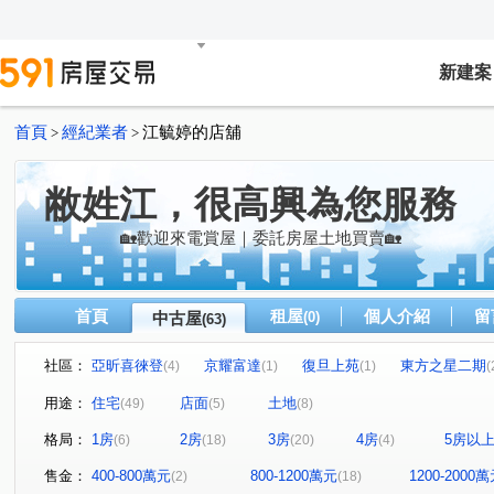
新建案
首頁
經紀業者
江毓婷的店舖
>
>
敝姓江，很高興為您服務
🏡歡迎來電賞屋｜委託房屋土地買賣🏡
首頁
租屋
個人介紹
留
中古屋
(0)
(63)
社區：
亞昕喜徠登
京耀富達
復旦上苑
東方之星二期
(4)
(1)
(1)
(
湖適居
大學之道三期
美麗家園
鴻築吾江
(1)
(1)
(1)
(1)
用途：
住宅
店面
土地
(49)
(5)
(8)
和峻臻美
凱悅假期
皇家美墅
鼎藏學苑
(1)
(1)
(1)
(1)
格局：
1房
2房
3房
4房
5房以
(6)
(18)
(20)
(4)
民權極景
城上水美
泊林
豐悦
中悅桂冠
(1)
(1)
(1)
(1)
大睦站前首席
鼎藏璞麗
綠園春曉B區
遠雄龍
(1)
(1)
(1)
售金：
400-800萬元
800-1200萬元
1200-2000
(2)
(18)