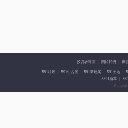
投資者專區
關於我們
廣
591租屋
591中古屋
591新建案
591土地
8891新車
88
Copyrigh