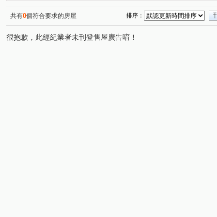
匯東方
滙盈 雲起時
名翔福園
阿麗拉
亞
(1)
(1)
(1)
(1)
櫻花樸心匯
華登御墅
宜雄丰賦
日和國際大亨
(1)
(1)
(1)
(
共有
0
個符合要求的房屋
排序：
微笑城堡
文華新站
NY好漾
慶賀天璞
月
(1)
(1)
(1)
(1)
很抱歉，此經紀業者未刊登售屋廣告唷！
復旦路
上海路
高鐵站前路
永泰路
中興
(1)
(2)
(4)
(1)
德明路
金山街
萬安街
延平路二段
廣泰
(1)
(1)
(1)
(2)
新農街
學一街
日星街
和平路
金山街
(1)
(1)
(1)
(1)
(1)
復旦路二段
民權路
月眉路三段
環南路二段
(1)
(1)
(1)
(1)
南安路
吳厝路
中正三路
元化路二段
中
(1)
(1)
(2)
(1)
龍岡路三段
龍陵路
福嶺路
金溪路
三樂
(1)
(1)
(1)
(2)
濱海路永安段
自強一路
中山北路一段
延平路
(1)
(1)
(1)
中園路二段
中豐路南勢一段
中正路
長慶三街
(1)
(1)
(1)
(
振平街
松義二街
松平路
(1)
(1)
(1)