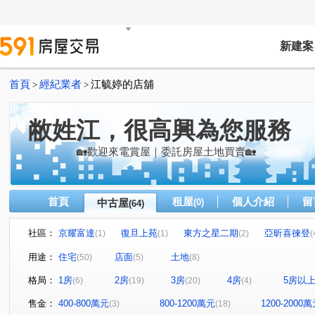
新建案
首頁
經紀業者
江毓婷的店舖
>
>
敝姓江，很高興為您服務
🏡歡迎來電賞屋｜委託房屋土地買賣🏡
首頁
租屋
個人介紹
留
中古屋
(0)
(64)
社區：
京耀富達
復旦上苑
東方之星二期
亞昕喜徠登
(1)
(1)
(2)
(
湖適居
大學之道三期
美麗家園
鴻築吾江
(1)
(1)
(1)
(1)
用途：
住宅
店面
土地
(50)
(5)
(8)
和峻臻美
凱悅假期
皇家美墅
鼎藏學苑
(1)
(1)
(1)
(1)
格局：
1房
2房
3房
4房
5房以
(6)
(19)
(20)
(4)
民權極景
城上水美
泊林
豐悦
中悅桂冠
(1)
(1)
(1)
(1)
大睦站前首席
鼎藏璞麗
綠園春曉B區
遠雄龍
(1)
(1)
(1)
售金：
400-800萬元
800-1200萬元
1200-2000
(3)
(18)