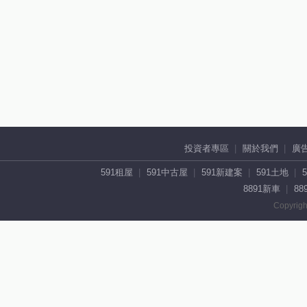
投資者專區
關於我們
廣
591租屋
591中古屋
591新建案
591土地
8891新車
88
Copyrigh