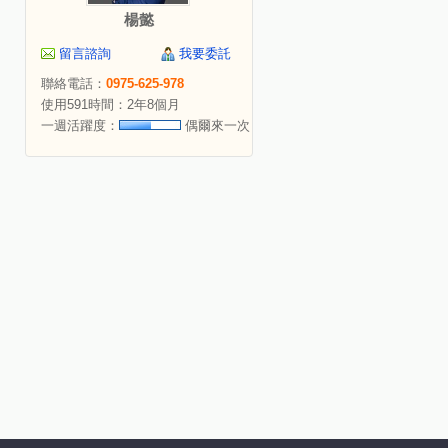
楊懿
留言諮詢
我要委託
聯絡電話：
0975-625-978
使用591時間：2年8個月
一週活躍度：
偶爾來一次