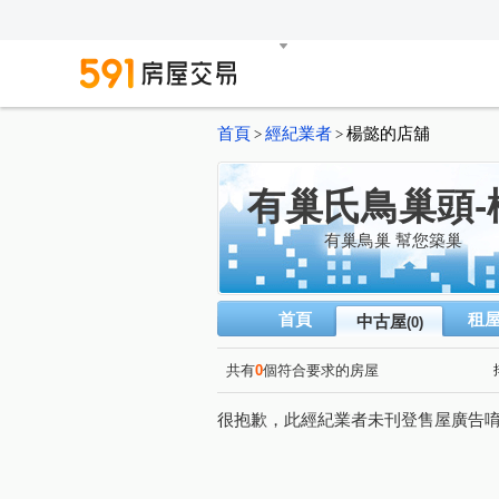
首頁
經紀業者
楊懿的店舖
>
>
有巢氏鳥巢頭-
有巢鳥巢 幫您築巢
首頁
租
中古屋
(0)
共有
0
個符合要求的房屋
很抱歉，此經紀業者未刊登售屋廣告