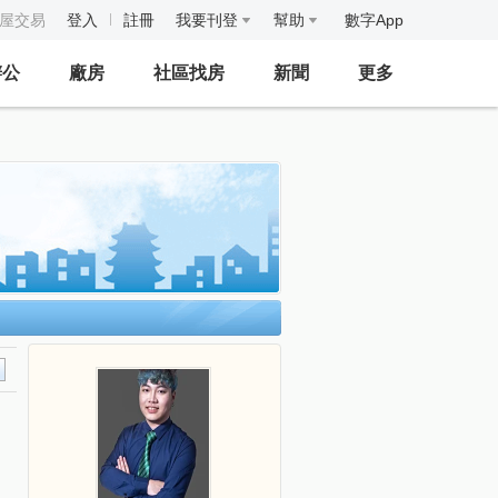
房屋交易
登入
註冊
我要刊登
幫助
數字App
辦公
廠房
社區找房
新聞
更多