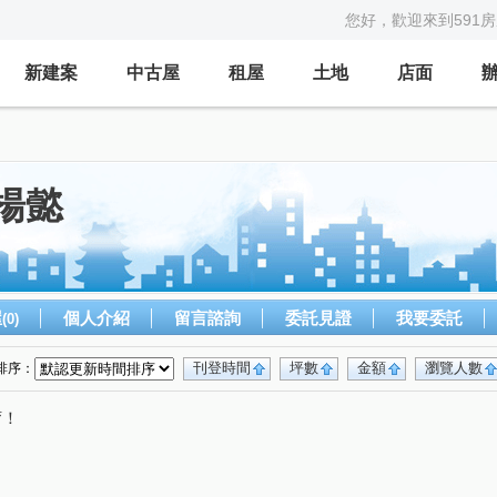
您好，歡迎來到591
新建案
中古屋
租屋
土地
店面
楊懿
屋
個人介紹
留言諮詢
委託見證
我要委託
(0)
刊登時間
坪數
金額
瀏覽人數
排序：
唷！