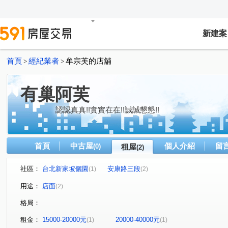
新建案
首頁
經紀業者
牟宗芙的店舖
>
>
有巢阿芙
認認真真!!實實在在!!誠誠懇懇!!
首頁
中古屋
個人介紹
留
(0)
租屋
(2)
社區：
台北新家坡儷園
安康路三段
(1)
(2)
用途：
店面
(2)
格局：
租金：
15000-20000元
20000-40000元
(1)
(1)