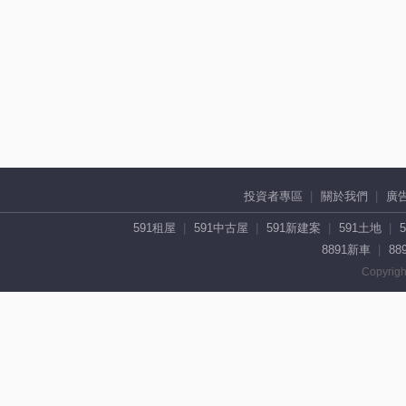
投資者專區
關於我們
廣
591租屋
591中古屋
591新建案
591土地
8891新車
88
Copyrigh