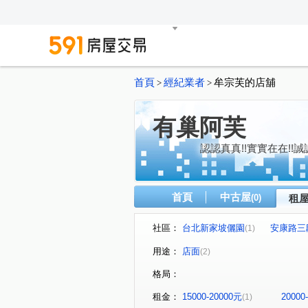
首頁
經紀業者
牟宗芙的店舖
>
>
有巢阿芙
認認真真!!實實在在!!誠
首頁
中古屋
(0)
租
社區：
台北新家坡儷園
安康路三
(1)
用途：
店面
(2)
格局：
租金：
15000-20000元
20000
(1)