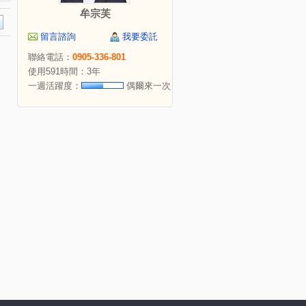
牟宗芙
留言諮詢
我要委託
聯絡電話：
0905-336-801
使用591時間：3年
一週活躍度：
偶爾來一次