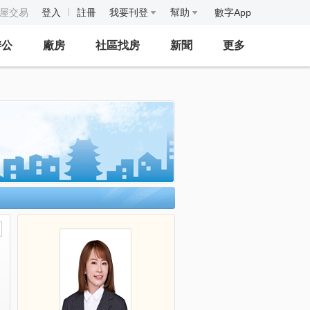
房屋交易
登入
註冊
我要刊登
幫助
數字App
辦公
廠房
社區找房
新聞
更多