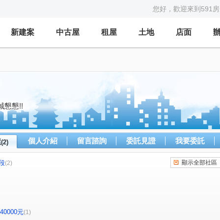
您好，歡迎來到591
新建案
中古屋
租屋
土地
店面
誠懇懇!!
個人介紹
留言諮詢
委託見證
我要委託
屋
(2)
段
顯示全部社區
(2)
-40000元
(1)