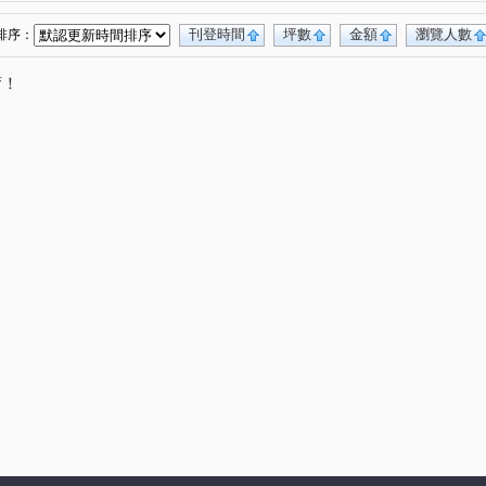
刊登時間
坪數
金額
瀏覽人數
排序：
唷！