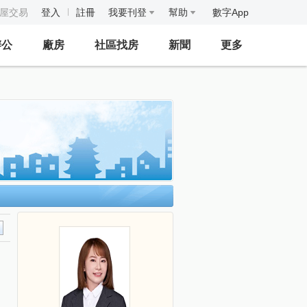
房屋交易
登入
註冊
我要刊登
幫助
數字App
辦公
廠房
社區找房
新聞
更多