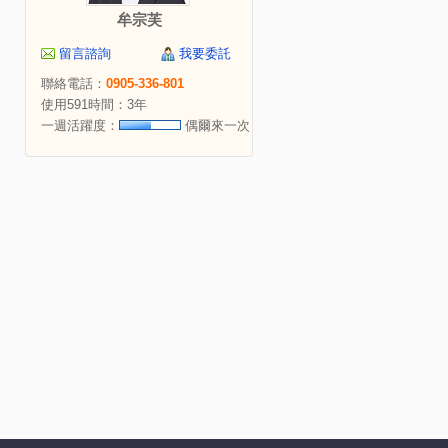
牟宗芙
留言諮詢
我要委託
聯絡電話：
0905-336-801
使用591時間：3年
一週活躍度：
偶爾來一次