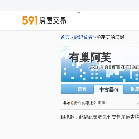
首頁
經紀業者
牟宗芙的店舖
>
>
有巢阿芙
認認真真!!實實在在!!誠
首頁
租
中古屋
(0)
共有
0
個符合要求的房屋
很抱歉，此經紀業者未刊登售屋廣告