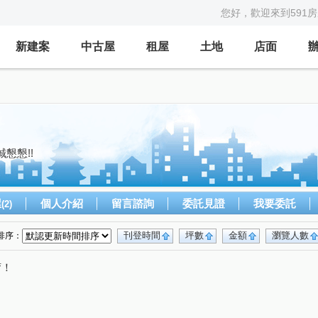
您好，歡迎來到591
新建案
中古屋
租屋
土地
店面
誠懇懇!!
屋
個人介紹
留言諮詢
委託見證
我要委託
(2)
刊登時間
坪數
金額
瀏覽人數
排序：
唷！