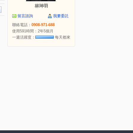
林珅羽
留言諮詢
我要委託
聯絡電話：
0908-971-688
使用591時間：2年5個月
一週活躍度：
每天都來