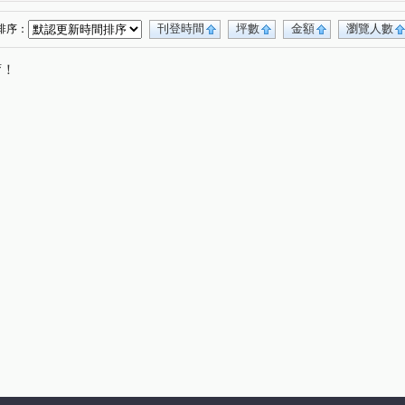
昌德街
頭興街
福美街
信義路
(1)
(1)
(2)
(1)
刊登時間
坪數
金額
瀏覽人數
排序：
唷！