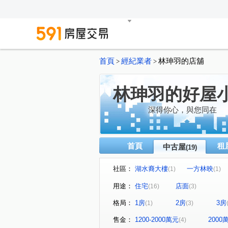
首頁
經紀業者
林珅羽的店舖
>
>
林珅羽的好屋
深得你心，與您同在
首頁
租
中古屋
(19)
社區：
湖水裔大樓
一方林映
(1)
(1)
新都悅
竿蓁華廈
力
(1)
(1)
用途：
住宅
店面
(16)
(3)
青青雙橡園
合康新世紀
(1)
(1)
格局：
1房
2房
3房
(1)
(3)
遠雄中央公園
文德路
(1)
(1)
莊園街
中港路
竿蓁
(1)
(1)
售金：
1200-2000萬元
200
(4)