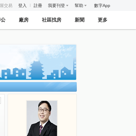
房屋交易
登入
註冊
我要刊登
幫助
數字App
辦公
廠房
社區找房
新聞
更多