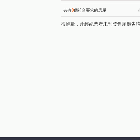
福德三街
文化路二段
(1)
(2)
中央路
(1)
共有
0
個符合要求的房屋
很抱歉，此經紀業者未刊登售屋廣告