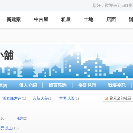
您好，歡迎來到591
新建案
中古屋
租屋
土地
店面
小舖
屋
個人介紹
留言諮詢
委託見證
我要委託
(0)
潤泰峰左岸
合新大美
世界花園
顯示全部社區
(1)
(1)
(1)
麒村上搖滾區
西湖園
全坤國際館
(1)
(1)
(1)
亞昕采匯
幸福公園百合館
(1)
(1)
4房
(10)
(2)
港墘路
思源路
疏洪西路
福德二街
(1)
(1)
(1)
(1)
二街
南港路二段
內湖路二段
(1)
(1)
(1)
0萬元以上
(15)