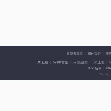
投資者專區
關於我們
廣
591租屋
591中古屋
591新建案
591土地
8891新車
88
Copyrigh