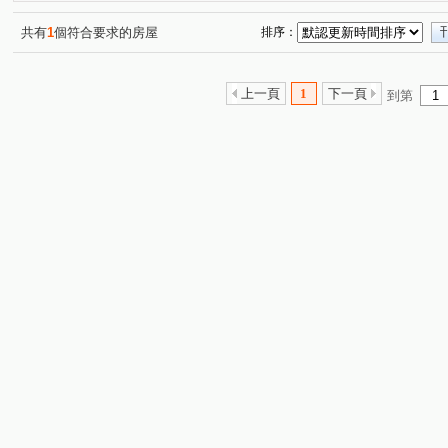
福德三街
文化路二段
昌德街
頭興街
福
(1)
(2)
(1)
(1)
中央路
(1)
共有
1
個符合要求的房屋
排序：
上一頁
1
下一頁
到第