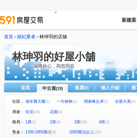
新建案
首頁
經紀業者
林珅羽的店舖
>
>
林珅羽的好屋小舖
深得你心，與您同在
首頁
租屋
個人介紹
留
中古屋
(0)
(19)
社區：
湖水裔大樓
一方林映
潤泰峰左岸
合新大美
(1)
(1)
(1)
(1)
新都悅
竿蓁華廈
力麒村上搖滾區
西湖園
(1)
(1)
(1)
(1)
用途：
住宅
店面
(16)
(3)
青青雙橡園
合康新世紀
亞昕采匯
幸福公園百
(1)
(1)
(1)
格局：
1房
2房
3房
4房
(1)
(3)
(10)
(2)
遠雄中央公園
文德路
港墘路
思源路
疏
(1)
(1)
(1)
(1)
莊園街
中港路
竿蓁二街
南港路二段
內
(1)
(1)
(1)
(1)
售金：
1200-2000萬元
2000萬元以上
(4)
(15)